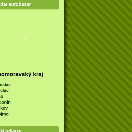
edat autobazar
homoravský kraj
ansko
clav
no
donín
škov
ojmo
lší odkazy