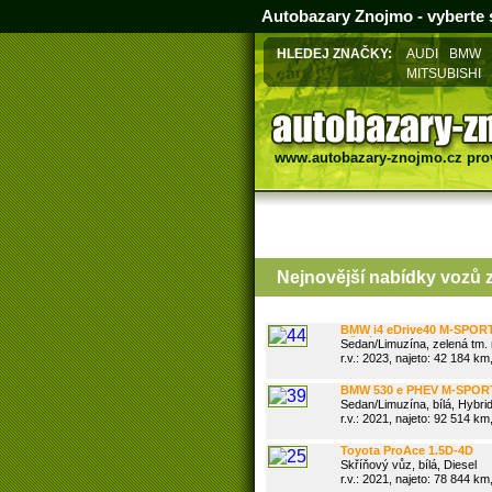
Autobazary Znojmo - vyberte s
HLEDEJ ZNAČKY:
AUDI
BMW
MITSUBISHI
www.autobazary-znojmo.cz
pro
Nejnovější nabídky vozů 
v okrese Znojmo
BMW i4 eDrive40 M-SPOR
TAŽNÉ
Sedan/Limuzína, zelená tm. m
r.v.: 2023, najeto: 42 184 km,
BMW 530 e PHEV M-SPOR
Sedan/Limuzína, bílá, Hybrid
r.v.: 2021, najeto: 92 514 km,
Toyota ProAce 1.5D-4D
75kW*L2H1*CZ*78tisKM
Skříňový vůz, bílá, Diesel
r.v.: 2021, najeto: 78 844 km,