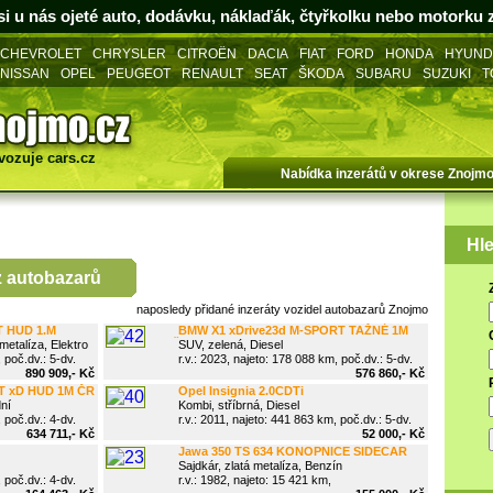
i u nás ojeté auto, dodávku, náklaďák, čtyřkolku nebo motorku
CHEVROLET
CHRYSLER
CITROËN
DACIA
FIAT
FORD
HONDA
HYUND
NISSAN
OPEL
PEUGEOT
RENAULT
SEAT
ŠKODA
SUBARU
SUZUKI
T
vozuje
cars.cz
Nabídka inzerátů v okrese Znojm
Hle
z
autobazarů
naposledy přidané
inzeráty vozidel autobazarů Znojmo
T HUD 1.M
BMW X1 xDrive23d M-SPORT TAŽNÉ 1M
etalíza, Elektro
ČR
SUV, zelená, Diesel
 poč.dv.: 5-dv.
r.v.: 2023, najeto: 178 088 km, poč.dv.: 5-dv.
890 909,- Kč
576 860,- Kč
T xD HUD 1M ČR
Opel Insignia 2.0CDTi
ní
Kombi, stříbrná, Diesel
 poč.dv.: 4-dv.
r.v.: 2011, najeto: 441 863 km, poč.dv.: 5-dv.
634 711,- Kč
52 000,- Kč
Jawa 350 TS 634 KONOPNICE SIDECAR
Sajdkár, zlatá metalíza, Benzín
 poč.dv.: 4-dv.
r.v.: 1982, najeto: 15 421 km,