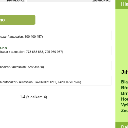
164 463,- Kč
155 000,- Kč
Hl
mo
azar / autosalon: 800 400 457)
.r.o
bazar / autosalon: 773 638 833, 725 960 957)
obazar / autosalon: 728834420)
Ji
Bl
a autobazar / autosalon: +420601211211, +420607707676)
Bře
Br
1-4 (z celkem 4)
Ho
Vy
Zn
Da