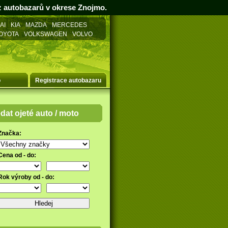
 z autobazarů v okrese Znojmo.
AI
KIA
MAZDA
MERCEDES
OYOTA
VOLKSWAGEN
VOLVO
o
Registrace autobazaru
dat ojeté auto / moto
Značka:
Cena od - do:
Rok výroby od - do: