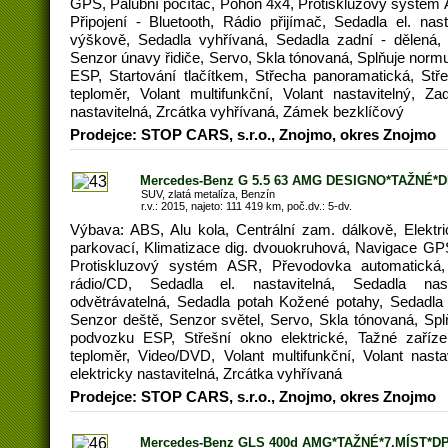
GPS, Palubní počítač, Pohon 4x4, Protiskluzový systém
Připojení - Bluetooth, Rádio přijímač, Sedadla el. nast
výškově, Sedadla vyhřívaná, Sedadla zadní - dělená, 
Senzor únavy řidiče, Servo, Skla tónovaná, Splňuje normu
ESP, Startování tlačítkem, Střecha panoramatická, Stře
teploměr, Volant multifunkční, Volant nastavitelný, Za
nastavitelná, Zrcátka vyhřívaná, Zámek bezklíčový
Prodejce: STOP CARS, s.r.o., Znojmo, okres Znojmo
Mercedes-Benz G 5.5 63 AMG DESIGNO*TAŽNÉ*D
SUV, zlatá metalíza, Benzín
r.v.: 2015, najeto: 111 419 km, poč.dv.: 5-dv.
Výbava: ABS, Alu kola, Centrální zam. dálkově, Elekt
parkovací, Klimatizace dig. dvouokruhová, Navigace GPS
Protiskluzový systém ASR, Převodovka automatická, 
rádio/CD, Sedadla el. nastavitelná, Sedadla nas
odvětrávatelná, Sedadla potah Kožené potahy, Sedadla 
Senzor deště, Senzor světel, Servo, Skla tónovaná, Spl
podvozku ESP, Střešní okno elektrické, Tažné zařízen
teploměr, Video/DVD, Volant multifunkční, Volant nasta
elektricky nastavitelná, Zrcátka vyhřívaná
Prodejce: STOP CARS, s.r.o., Znojmo, okres Znojmo
Mercedes-Benz GLS 400d AMG*TAŽNÉ*7.MÍST*D