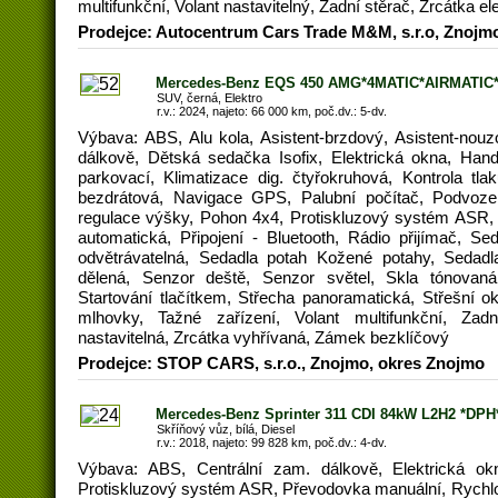
multifunkční, Volant nastavitelný, Zadní stěrač, Zrcátka el
Prodejce: Autocentrum Cars Trade M&M, s.r.o, Znojm
Mercedes-Benz EQS 450 AMG*4MATIC*AIRMATIC
SUV, černá, Elektro
r.v.: 2024, najeto: 66 000 km, poč.dv.: 5-dv.
Výbava: ABS, Alu kola, Asistent-brzdový, Asistent-nouz
dálkově, Dětská sedačka Isofix, Elektrická okna, Hand
parkovací, Klimatizace dig. čtyřokruhová, Kontrola tla
bezdrátová, Navigace GPS, Palubní počítač, Podvoze
regulace výšky, Pohon 4x4, Protiskluzový systém ASR,
automatická, Připojení - Bluetooth, Rádio přijímač, Sed
odvětrávatelná, Sedadla potah Kožené potahy, Sedadl
dělená, Senzor deště, Senzor světel, Skla tónovaná
Startování tlačítkem, Střecha panoramatická, Střešní ok
mlhovky, Tažné zařízení, Volant multifunkční, Zadn
nastavitelná, Zrcátka vyhřívaná, Zámek bezklíčový
Prodejce: STOP CARS, s.r.o., Znojmo, okres Znojmo
Mercedes-Benz Sprinter 311 CDI 84kW L2H2 *DPH
Skříňový vůz, bílá, Diesel
r.v.: 2018, najeto: 99 828 km, poč.dv.: 4-dv.
Výbava: ABS, Centrální zam. dálkově, Elektrická ok
Protiskluzový systém ASR, Převodovka manuální, Rychlos