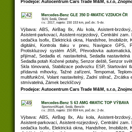
Prodejce: Autocentrum Cars Trade M&M, s.r.o, Znojm
Mercedes-Benz GLE 350 D 4MATIC VZDUCH ČR
SUV, šedá, Diesel
r.v.: 2017, najeto: 150 153 km, poč.dv.: 5-dv.
Výbava: ABS, AirBag 8x, Alu kola, Asistent-brzdový,
Asistent-parkovací, Asistent-rozjezdový, Centrální zam.
sedačka Isofix, Elektrická okna, Handsfree, Imobilizér,
digitální, Kontrola tlaku v pneu, Navigace GPS, 
Protiskluzový systém ASR, Převodovka automatická, 
přijímač, Sedadla el. nastavitelná, Sedadla nastaviteln
Sedadla potah Kožené potahy, Senzor deště, Senzor světe
Skla tónovaná, Stabilizace podvozku ESP, Startování tl
přídavná mlhovky, Tažné zařízení, Tempomat, Teplomě
multifunkční, Volant nastavitelný, Zadní stěrač, Zrcátka e
stmívatelná, Zámek bezklíčový
Prodejce: Autocentrum Cars Trade M&M, s.r.o, Znojm
Mercedes-Benz S 63 AMG 4MATIC TOP VÝBAVA
Sportovní/Kupé, šedá, Benzín
r.v.: 2015, najeto: 150 859 km, poč.dv.: 2-dv.
Výbava: ABS, AirBag 8x, Alu kola, Asistent-brzdový,
Asistent-parkovací, Asistent-rozjezdový, Centrální zam.
sedačka Isofix, Elektrická okna, Handsfree, Imobilizér,