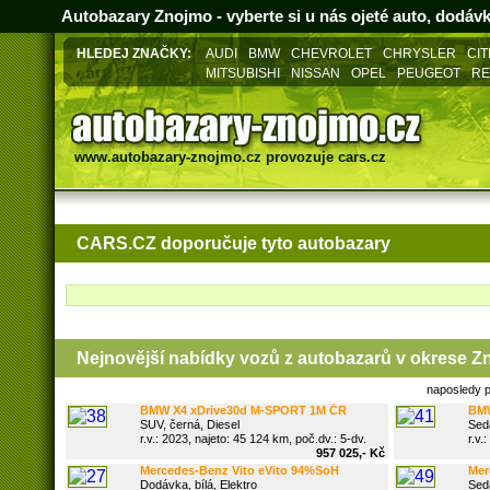
Autobazary Znojmo - vyberte si u nás ojeté auto, dodáv
HLEDEJ ZNAČKY:
AUDI
BMW
CHEVROLET
CHRYSLER
CI
MITSUBISHI
NISSAN
OPEL
PEUGEOT
RE
www.autobazary-znojmo.cz
provozuje
cars.cz
CARS.CZ doporučuje tyto autobazary
Nejnovější nabídky vozů z
autobazarů v okrese Z
naposledy 
BMW X4 xDrive30d M-SPORT 1M ČR
BMW
SUV, černá, Diesel
Seda
r.v.: 2023, najeto: 45 124 km, poč.dv.: 5-dv.
r.v.:
957 025,- Kč
Mercedes-Benz Vito eVito 94%SoH
Merc
Dodávka, bílá, Elektro
PAN
Seda