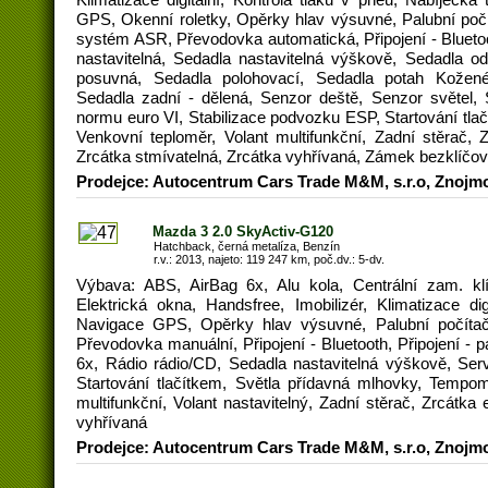
GPS, Okenní roletky, Opěrky hlav výsuvné, Palubní počí
systém ASR, Převodovka automatická, Připojení - Bluetoot
nastavitelná, Sedadla nastavitelná výškově, Sedadla od
posuvná, Sedadla polohovací, Sedadla potah Kožené
Sedadla zadní - dělená, Senzor deště, Senzor světel, 
normu euro VI, Stabilizace podvozku ESP, Startování tla
Venkovní teploměr, Volant multifunkční, Zadní stěrač, Zr
Zrcátka stmívatelná, Zrcátka vyhřívaná, Zámek bezklíčo
Prodejce: Autocentrum Cars Trade M&M, s.r.o, Znojm
Mazda 3 2.0 SkyActiv-G120
Hatchback, černá metalíza, Benzín
r.v.: 2013, najeto: 119 247 km, poč.dv.: 5-dv.
Výbava: ABS, AirBag 6x, Alu kola, Centrální zam. kl
Elektrická okna, Handsfree, Imobilizér, Klimatizace dig
Navigace GPS, Opěrky hlav výsuvné, Palubní počítač
Převodovka manuální, Připojení - Bluetooth, Připojení - 
6x, Rádio rádio/CD, Sedadla nastavitelná výškově, Ser
Startování tlačítkem, Světla přídavná mlhovky, Tempom
multifunkční, Volant nastavitelný, Zadní stěrač, Zrcátka e
vyhřívaná
Prodejce: Autocentrum Cars Trade M&M, s.r.o, Znojm