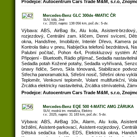
Prodejce: Autocentrum Cars Trade M&M, s.r.o, Znojm
Mercedes-Benz GLC 300de 4MATIC ČR
SUV, bílá, Jiné
r.v.: 2020, najeto: 138 056 km, poč.dv.: 5-dv.
Výbava: ABS, AirBag 8x, Alu kola, Asistent-brzdový, 
rozjezdový, Centrální zam. klíčem, Denní svícení, Děts
okna, Handsfree, Imobilizér, Interiér Dřevo, Kamera par
Kontrola tlaku v pneu, Nabíječka telefonů bezdrátová, N
Palubní počítač, Pohon 4x4, Protiskluzový systém A
Připojení - Bluetooth, Rádio přijímač, Sedadla nastavitel
Sedadla potah Kožené potahy, Sedadla vyhřívaná, Senzor
únavy řidiče, Servo, Skla tónovaná, Stabilizace podvoz
Střecha panoramatická, Střešní nosič, Střešní okno vyklá
Teploměr, Venkovní teploměr, Volant multifunkční, Vola
Zrcátka elektricky nastavitelná, Zrcátka stmívatelná, Zá
Prodejce: Autocentrum Cars Trade M&M, s.r.o, Znojm
Mercedes-Benz EQE 500 4-MATIC AMG ZÁRUKA
SUV, modrá tm. metalíza, Elektro
r.v.: 2025, najeto: 31 183 km, poč.dv.: 5-dv.
Výbava: ABS, AirBag 10x, Alarm, Alu kola, Asistent
brždění, Asistent-parkovací, Asistent-rozjezdový, Centrá
Dětská sedačka Isofix, EDS, Elektrická okna, Handsfree