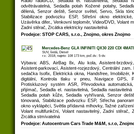
Rádio rádio/CD, Sedadla el. nastavitelná, Sedadla n
odvětrávatelná, Sedadla potah Kožené potahy, Sedadl
dělená, Senzor deště, Senzor světel, Servo, Skla tón
Stabilizace podvozku ESP, Střešní okno elektrické
Uzávěrka difer., Venkovní teploměr, Video/DVD, Volant mul
Zadní stěrač, Zrcátka elektricky nastavitelná
Prodejce: STOP CARS, s.r.o., Znojmo, okres Znojmo
Mercedes-Benz GLA INFINITI QX30 220 CDI 4MAT
SUV, šedá, Diesel
r.v.: 2018, najeto: 108 173 km, poč.dv.: 5-dv.
Výbava: ABS, AirBag 8x, Alu kola, Asistent-brzdový,
Asistent-parkovací, Asistent-rozjezdový, Centrální zam.
sedačka Isofix, Elektrická okna, Handsfree, Imobilizér,
digitální, Kontrola tlaku v pneu, Navigace GPS, 
Protiskluzový systém ASR, Převodovka automatická, 
přijímač, Sedadla el. nastavitelná, Sedadla nastaviteln
Sedadla potah kůže, Sedadla vyhřívaná, Senzor deště
tónovaná, Stabilizace podvozku ESP, Střecha panorama
okno vyklápěcí, Světla přídavná mlhovky, Tažné zařízení
Volant multifunkční, Volant nastavitelný, Zadní stěrač, Z
Zrcátka stmívatelná
Prodejce: Autocentrum Cars Trade M&M, s.r.o, Znojm