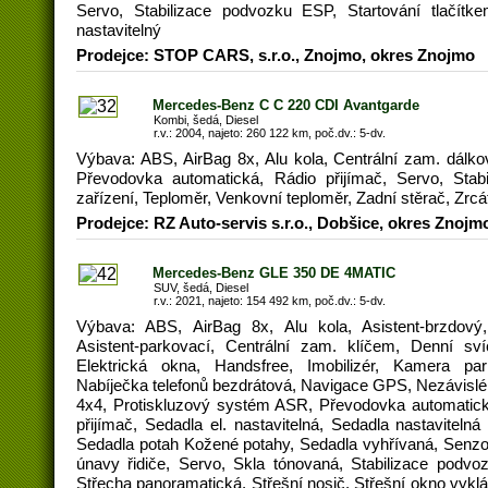
Servo, Stabilizace podvozku ESP, Startování tlačítke
nastavitelný
Prodejce: STOP CARS, s.r.o., Znojmo, okres Znojmo
Mercedes-Benz C C 220 CDI Avantgarde
Kombi, šedá, Diesel
r.v.: 2004, najeto: 260 122 km, poč.dv.: 5-dv.
Výbava: ABS, AirBag 8x, Alu kola, Centrální zam. dálkově
Převodovka automatická, Rádio přijímač, Servo, Sta
zařízení, Teploměr, Venkovní teploměr, Zadní stěrač, Zrcát
Prodejce: RZ Auto-servis s.r.o., Dobšice, okres Znojm
Mercedes-Benz GLE 350 DE 4MATIC
SUV, šedá, Diesel
r.v.: 2021, najeto: 154 492 km, poč.dv.: 5-dv.
Výbava: ABS, AirBag 8x, Alu kola, Asistent-brzdový,
Asistent-parkovací, Centrální zam. klíčem, Denní sví
Elektrická okna, Handsfree, Imobilizér, Kamera parko
Nabíječka telefonů bezdrátová, Navigace GPS, Nezávislé 
4x4, Protiskluzový systém ASR, Převodovka automatická,
přijímač, Sedadla el. nastavitelná, Sedadla nastaviteln
Sedadla potah Kožené potahy, Sedadla vyhřívaná, Senzor
únavy řidiče, Servo, Skla tónovaná, Stabilizace podvoz
Střecha panoramatická, Střešní nosič, Střešní okno vyklá