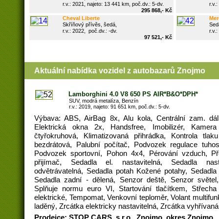
r.v.: 2021, najeto: 13 441 km, poč.dv.: 5-dv.
r.v.:
295 868,- Kč
Cheval Liberte
Merc
Skříňový přívěs, šedá,
Seda
r.v.: 2022, poč.dv.: -dv.
r.v.:
97 521,- Kč
Aktuální nabídka vozidel z
autobazarů Znojmo
Lamborghini 4.0 V8 650 PS AIR*B&O*DPH*
SUV, modrá metalíza, Benzín
r.v.: 2019, najeto: 91 651 km, poč.dv.: 5-dv.
Výbava: ABS, AirBag 8x, Alu kola, Centrální zam. dál
Elektrická okna 2x, Handsfree, Imobilizér, Kamera 
čtyřokruhová, Klimatizovaná přihrádka, Kontrola tlak
bezdrátová, Palubní počítač, Podvozek regulace tuhos
Podvozek sportovní, Pohon 4x4, Pérování vzduch, Př
přijímač, Sedadla el. nastavitelná, Sedadla nas
odvětrávatelná, Sedadla potah Kožené potahy, Sedadla 
Sedadla zadní - dělená, Senzor deště, Senzor světel,
Splňuje normu euro VI, Startování tlačítkem, Střecha
elektrické, Tempomat, Venkovní teploměr, Volant multifunk
laděný, Zrcátka elektricky nastavitelná, Zrcátka vyhříva
Prodejce: STOP CARS, s.r.o., Znojmo, okres Znojmo