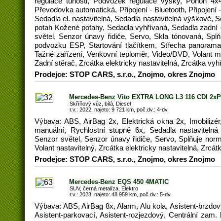
regulace tuhosti, Podvozek regulace výšky, Pohon 4x
Převodovka automatická, Připojení - Bluetooth, Připojení 
Sedadla el. nastavitelná, Sedadla nastavitelná výškově, 
potah Kožené potahy, Sedadla vyhřívaná, Sedadla zadní 
světel, Senzor únavy řidiče, Servo, Skla tónovaná, Splň
podvozku ESP, Startování tlačítkem, Střecha panoramati
Tažné zařízení, Venkovní teploměr, Video/DVD, Volant mul
Zadní stěrač, Zrcátka elektricky nastavitelná, Zrcátka v
Prodejce: STOP CARS, s.r.o., Znojmo, okres Znojmo
Mercedes-Benz Vito EXTRA LONG L3 116 CDI 2x
Skříňový vůz, bílá, Diesel
r.v.: 2022, najeto: 9 721 km, poč.dv.: 4-dv.
Výbava: ABS, AirBag 2x, Elektrická okna 2x, Imobilizér
manuální, Rychlostní stupně 6x, Sedadla nastavitelná
Senzor světel, Senzor únavy řidiče, Servo, Splňuje normu
Volant nastavitelný, Zrcátka elektricky nastavitelná, Zrcá
Prodejce: STOP CARS, s.r.o., Znojmo, okres Znojmo
Mercedes-Benz EQS 450 4MATIC
SUV, černá metalíza, Elektro
r.v.: 2023, najeto: 48 959 km, poč.dv.: 5-dv.
Výbava: ABS, AirBag 8x, Alarm, Alu kola, Asistent-brzdov
Asistent-parkovací, Asistent-rozjezdový, Centrální zam.