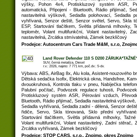
výšky, Pohon 4x4, Protiskluzový systém ASR, Pé
automatická, Připojení - Bluetooth, Rádio přijímač, Sed
nastavitelná výškově, Sedadla polohovací, Sedadla 
vyhřívaná, Senzor deště, Senzor světel, Servo, Skla t
ESP, Startování tlačítkem, Světla přídavná mlhovky, 
teploměr, Volant multifunkční, Volant nastavitelný, Za
nastavitelná, Zrcátka stmívatelná, Zámek bezklíčový
Prodejce: Autocentrum Cars Trade M&M, s.r.o, Znojm
Land Rover Defender 110 S D200 ZÁRUKA*TAŽNÉ
SUV, černá metalíza, Diesel
r.v.: 2026, najeto: 7 771 km, poč.dv.: 5-dv.
Výbava: ABS, AirBag 8x, Alu kola, Asistent-nouzového br
Dětská sedačka Isofix, Elektrická okna, Handsfree, Kame
dvouokruhová, Kontrola tlaku v pneu, Nabíječka telef
Palubní počítač, Podvozek regulace tuhosti, Podvoze
Protiskluzový systém ASR, Pérování vzduch, Převodo
Bluetooth, Rádio přijímač, Sedadla nastavitelná výškově
Sedadla vyhřívaná, Sedadla zadní - dělená, Senzor dešt
řidiče, Servo, Skla tónovaná, Sklo přední vyhřívan
Startování tlačítkem, Světla přídavná mlhovky, Tažné
Volant multifunkční, Volant nastavitelný, Zadní stěrač, Z
Zrcátka vyhřívaná, Zámek bezklíčový
Prodejce: STOP CARS, s.r.o., Znojmo, okres Znojmo