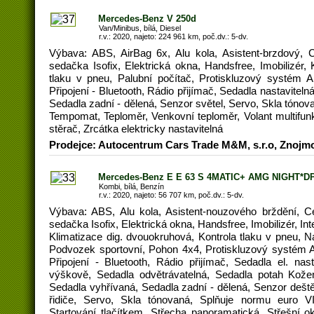
Mercedes-Benz V 250d
Van/Minibus, bílá, Diesel
r.v.: 2020, najeto: 224 961 km, poč.dv.: 5-dv.
Výbava: ABS, AirBag 6x, Alu kola, Asistent-brzdový, 
sedačka Isofix, Elektrická okna, Handsfree, Imobilizér, 
tlaku v pneu, Palubní počítač, Protiskluzový systém 
Připojení - Bluetooth, Rádio přijímač, Sedadla nastavitel
Sedadla zadní - dělená, Senzor světel, Servo, Skla tónov
Tempomat, Teploměr, Venkovní teploměr, Volant multifunkč
stěrač, Zrcátka elektricky nastavitelná
Prodejce: Autocentrum Cars Trade M&M, s.r.o, Znojm
Mercedes-Benz E E 63 S 4MATIC+ AMG NIGHT*D
Kombi, bílá, Benzín
r.v.: 2020, najeto: 56 707 km, poč.dv.: 5-dv.
Výbava: ABS, Alu kola, Asistent-nouzového brždění, C
sedačka Isofix, Elektrická okna, Handsfree, Imobilizér, In
Klimatizace dig. dvouokruhová, Kontrola tlaku v pneu, 
Podvozek sportovní, Pohon 4x4, Protiskluzový systém 
Připojení - Bluetooth, Rádio přijímač, Sedadla el. nast
výškově, Sedadla odvětrávatelná, Sedadla potah Kožen
Sedadla vyhřívaná, Sedadla zadní - dělená, Senzor dešt
řidiče, Servo, Skla tónovaná, Splňuje normu euro V
Startování tlačítkem, Střecha panoramatická, Střešní ok