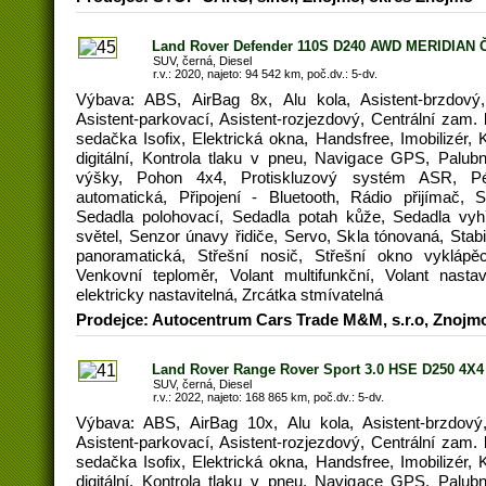
Land Rover Defender 110S D240 AWD MERIDIAN 
SUV, černá, Diesel
r.v.: 2020, najeto: 94 542 km, poč.dv.: 5-dv.
Výbava: ABS, AirBag 8x, Alu kola, Asistent-brzdový,
Asistent-parkovací, Asistent-rozjezdový, Centrální zam.
sedačka Isofix, Elektrická okna, Handsfree, Imobilizér,
digitální, Kontrola tlaku v pneu, Navigace GPS, Palub
výšky, Pohon 4x4, Protiskluzový systém ASR, Pé
automatická, Připojení - Bluetooth, Rádio přijímač, 
Sedadla polohovací, Sedadla potah kůže, Sedadla vyh
světel, Senzor únavy řidiče, Servo, Skla tónovaná, Sta
panoramatická, Střešní nosič, Střešní okno vyklápěc
Venkovní teploměr, Volant multifunkční, Volant nastav
elektricky nastavitelná, Zrcátka stmívatelná
Prodejce: Autocentrum Cars Trade M&M, s.r.o, Znojm
Land Rover Range Rover Sport 3.0 HSE D250 4X4
SUV, černá, Diesel
r.v.: 2022, najeto: 168 865 km, poč.dv.: 5-dv.
Výbava: ABS, AirBag 10x, Alu kola, Asistent-brzdový,
Asistent-parkovací, Asistent-rozjezdový, Centrální zam.
sedačka Isofix, Elektrická okna, Handsfree, Imobilizér,
digitální, Kontrola tlaku v pneu, Navigace GPS, Palub