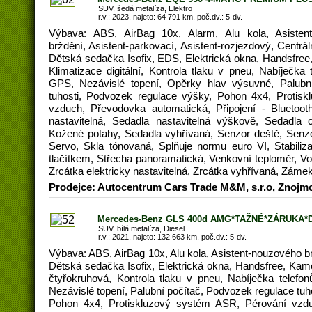
SUV, šedá metalíza, Elektro
r.v.: 2023, najeto: 64 791 km, poč.dv.: 5-dv.
Výbava: ABS, AirBag 10x, Alarm, Alu kola, Asistent
brždění, Asistent-parkovací, Asistent-rozjezdový, Centrá
Dětská sedačka Isofix, EDS, Elektrická okna, Handsfree,
Klimatizace digitální, Kontrola tlaku v pneu, Nabíječka
GPS, Nezávislé topení, Opěrky hlav výsuvné, Palubn
tuhosti, Podvozek regulace výšky, Pohon 4x4, Protis
vzduch, Převodovka automatická, Připojení - Bluetooth
nastavitelná, Sedadla nastavitelná výškově, Sedadla 
Kožené potahy, Sedadla vyhřívaná, Senzor deště, Senzor
Servo, Skla tónovaná, Splňuje normu euro VI, Stabili
tlačítkem, Střecha panoramatická, Venkovní teploměr, Vol
Zrcátka elektricky nastavitelná, Zrcátka vyhřívaná, Záme
Prodejce: Autocentrum Cars Trade M&M, s.r.o, Znojm
Mercedes-Benz GLS 400d AMG*TAŽNÉ*ZÁRUKA*
SUV, bílá metalíza, Diesel
r.v.: 2021, najeto: 132 663 km, poč.dv.: 5-dv.
Výbava: ABS, AirBag 10x, Alu kola, Asistent-nouzového br
Dětská sedačka Isofix, Elektrická okna, Handsfree, Kame
čtyřokruhová, Kontrola tlaku v pneu, Nabíječka telef
Nezávislé topení, Palubní počítač, Podvozek regulace tuh
Pohon 4x4, Protiskluzový systém ASR, Pérování vzdu