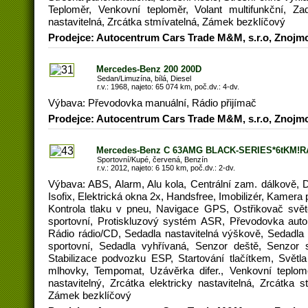
Teploměr, Venkovní teploměr, Volant multifunkční, Zad
nastavitelná, Zrcátka stmívatelná, Zámek bezklíčový
Prodejce: Autocentrum Cars Trade M&M, s.r.o, Znojm
Mercedes-Benz 200 200D
Sedan/Limuzína, bílá, Diesel
r.v.: 1968, najeto: 65 074 km, poč.dv.: 4-dv.
Výbava: Převodovka manuální, Rádio přijímač
Prodejce: Autocentrum Cars Trade M&M, s.r.o, Znojm
Mercedes-Benz C 63AMG BLACK-SERIES*6tKM!R
Sportovní/Kupé, červená, Benzín
r.v.: 2012, najeto: 6 150 km, poč.dv.: 2-dv.
Výbava: ABS, Alarm, Alu kola, Centrální zam. dálkově, 
Isofix, Elektrická okna 2x, Handsfree, Imobilizér, Kamera p
Kontrola tlaku v pneu, Navigace GPS, Ostřikovač svět
sportovní, Protiskluzový systém ASR, Převodovka automa
Rádio rádio/CD, Sedadla nastavitelná výškově, Sedadla
sportovní, Sedadla vyhřívaná, Senzor deště, Senzor s
Stabilizace podvozku ESP, Startování tlačítkem, Světla
mlhovky, Tempomat, Uzávěrka difer., Venkovní teploměr
nastavitelný, Zrcátka elektricky nastavitelná, Zrcátka s
Zámek bezklíčový