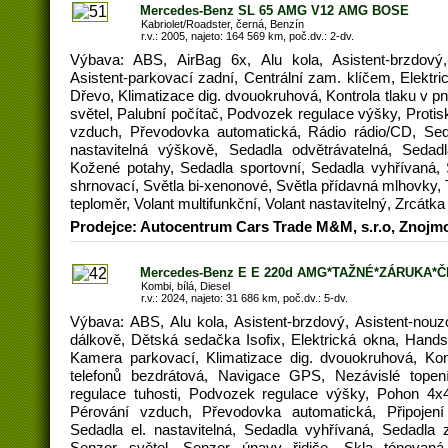
Mercedes-Benz SL 65 AMG V12 AMG BOSE
Kabriolet/Roadster, černá, Benzín
r.v.: 2005, najeto: 164 569 km, poč.dv.: 2-dv.
Výbava: ABS, AirBag 6x, Alu kola, Asistent-brzdový,
Asistent-parkovací zadní, Centrální zam. klíčem, Elektrick
Dřevo, Klimatizace dig. dvouokruhová, Kontrola tlaku v 
světel, Palubní počítač, Podvozek regulace výšky, Prot
vzduch, Převodovka automatická, Rádio rádio/CD, Seda
nastavitelná výškově, Sedadla odvětrávatelná, Sedad
Kožené potahy, Sedadla sportovní, Sedadla vyhřívaná, 
shrnovací, Světla bi-xenonové, Světla přídavná mlhovky
teploměr, Volant multifunkční, Volant nastavitelný, Zrcátka
Prodejce: Autocentrum Cars Trade M&M, s.r.o, Znojm
Mercedes-Benz E E 220d AMG*TAŽNÉ*ZÁRUKA*Č
Kombi, bílá, Diesel
r.v.: 2024, najeto: 31 686 km, poč.dv.: 5-dv.
Výbava: ABS, Alu kola, Asistent-brzdový, Asistent-nouz
dálkově, Dětská sedačka Isofix, Elektrická okna, Handsfr
Kamera parkovací, Klimatizace dig. dvouokruhová, Kon
telefonů bezdrátová, Navigace GPS, Nezávislé topen
regulace tuhosti, Podvozek regulace výšky, Pohon 4x
Pérování vzduch, Převodovka automatická, Připojení 
Sedadla el. nastavitelná, Sedadla vyhřívaná, Sedadla 
Senzor světel, Senzor únavy řidiče, Skla tónovaná