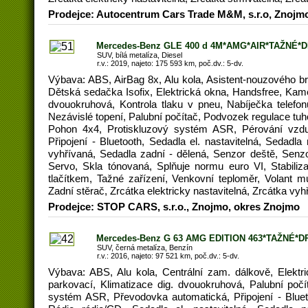
Prodejce: Autocentrum Cars Trade M&M, s.r.o, Znojm
Mercedes-Benz GLE 400 d 4M*AMG*AIR*TAŽNÉ*
SUV, bílá metalíza, Diesel
r.v.: 2019, najeto: 175 593 km, poč.dv.: 5-dv.
Výbava: ABS, AirBag 8x, Alu kola, Asistent-nouzového br
Dětská sedačka Isofix, Elektrická okna, Handsfree, Kame
dvouokruhová, Kontrola tlaku v pneu, Nabíječka telef
Nezávislé topení, Palubní počítač, Podvozek regulace tuh
Pohon 4x4, Protiskluzový systém ASR, Pérování vzdu
Připojení - Bluetooth, Sedadla el. nastavitelná, Sedadla
vyhřívaná, Sedadla zadní - dělená, Senzor deště, Senzo
Servo, Skla tónovaná, Splňuje normu euro VI, Stabili
tlačítkem, Tažné zařízení, Venkovní teploměr, Volant mul
Zadní stěrač, Zrcátka elektricky nastavitelná, Zrcátka vyh
Prodejce: STOP CARS, s.r.o., Znojmo, okres Znojmo
Mercedes-Benz G 63 AMG EDITION 463*TAŽNÉ*D
SUV, černá metalíza, Benzín
r.v.: 2016, najeto: 97 521 km, poč.dv.: 5-dv.
Výbava: ABS, Alu kola, Centrální zam. dálkově, Elekt
parkovací, Klimatizace dig. dvouokruhová, Palubní počí
systém ASR, Převodovka automatická, Připojení - Blueto