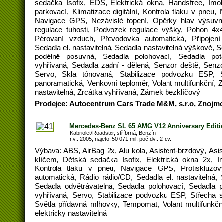
sedačka Isofix, EDS, Elektrická okna, Handsfree, Imobi
parkovací, Klimatizace digitální, Kontrola tlaku v pneu,
Navigace GPS, Nezávislé topení, Opěrky hlav výsuvn
regulace tuhosti, Podvozek regulace výšky, Pohon 4x
Pérování vzduch, Převodovka automatická, Připojení 
Sedadla el. nastavitelná, Sedadla nastavitelná výškově, 
podélně posuvná, Sedadla polohovací, Sedadla po
vyhřívaná, Sedadla zadní - dělená, Senzor deště, Senzo
Servo, Skla tónovaná, Stabilizace podvozku ESP, St
panoramatická, Venkovní teploměr, Volant multifunkční, Z
nastavitelná, Zrcátka vyhřívaná, Zámek bezklíčový
Prodejce: Autocentrum Cars Trade M&M, s.r.o, Znojm
Mercedes-Benz SL 65 AMG V12 Anniversary Editi
Kabriolet/Roadster, stříbrná, Benzín
r.v.: 2005, najeto: 50 071 mil, poč.dv.: 2-dv.
Výbava: ABS, AirBag 2x, Alu kola, Asistent-brzdový, Asis
klíčem, Dětská sedačka Isofix, Elektrická okna 2x, Imob
Kontrola tlaku v pneu, Navigace GPS, Protiskluz
automatická, Rádio rádio/CD, Sedadla el. nastavitelná,
Sedadla odvětrávatelná, Sedadla polohovací, Sedadla 
vyhřívaná, Servo, Stabilizace podvozku ESP, Střecha s
Světla přídavná mlhovky, Tempomat, Volant multifunkční
elektricky nastavitelná