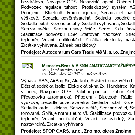
bezdrátová, Navigace GPS, Nezávislé topení, Opěrky h
Podvozek regulace tuhosti, Protiskluzový systém A
Připojení - Bluetooth, Rádio přijímač, Sedadla el. nast
výškově, Sedadla odvětrávatelná, Sedadla podélně p
Sedadla potah Kožené potahy, Sedadla vyhřívaná, Sedadla
Senzor světel, Senzor únavy řidiče, Servo, Skla tóno
Stabilizace podvozku ESP, Startování tlačítkem, Stř
teploměr, Volant multifunkční, Zrcátka elektricky nast
Zrcátka vyhřívaná, Zámek bezklíčový
Prodejce: Autocentrum Cars Trade M&M, s.r.o, Znojm
Mercedes-Benz V V 300d 4MATIC*AMG*TAŽNÉ*DP
MPV, černá metalíza, Diesel
r.v.: 2019, najeto: 134 707 km, poč.dv.: 5-dv.
Výbava: ABS, AirBag 6x, Alu kola, Asistent-nouzového br
Dětská sedačka Isofix, Elektrická okna 2x, Handsfree, Ka
v pneu, Navigace GPS, Palubní počítač, Pohon 4x4
Převodovka automatická, Připojení - Bluetooth, Rádio p
výškově, Sedadla odvětrávatelná, Sedadla potah Kožen
Sedadla zadní - dělená, Senzor deště, Senzor světel, Se
tónovaná, Splňuje normu euro VI, Stabilizace podvozku 
teploměr, Volant multifunkční, Volant nastavitelný, Za
nastavitelná, Zrcátka vyhřívaná
Prodejce: STOP CARS, s.r.o., Znojmo, okres Znojmo