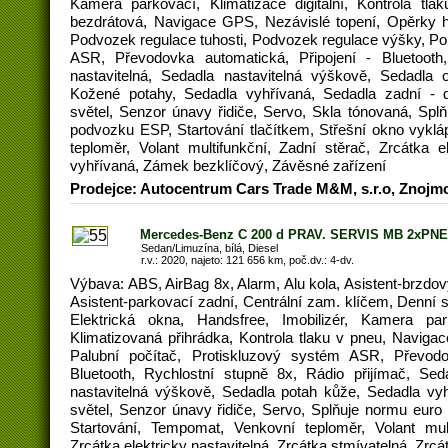
Kamera parkovací, Klimatizace digitální, Kontrola tla
bezdrátová, Navigace GPS, Nezávislé topení, Opěrky h
Podvozek regulace tuhosti, Podvozek regulace výšky, Po
ASR, Převodovka automatická, Připojení - Bluetooth,
nastavitelná, Sedadla nastavitelná výškově, Sedadla 
Kožené potahy, Sedadla vyhřívaná, Sedadla zadní - 
světel, Senzor únavy řidiče, Servo, Skla tónovaná, Splň
podvozku ESP, Startování tlačítkem, Střešní okno vyklá
teploměr, Volant multifunkční, Zadní stěrač, Zrcátka el
vyhřívaná, Zámek bezklíčový, Závěsné zařízení
Prodejce: Autocentrum Cars Trade M&M, s.r.o, Znojm
Mercedes-Benz C 200 d PRAV. SERVIS MB 2xPN
Sedan/Limuzína, bílá, Diesel
r.v.: 2020, najeto: 121 656 km, poč.dv.: 4-dv.
Výbava: ABS, AirBag 8x, Alarm, Alu kola, Asistent-brzdov
Asistent-parkovací zadní, Centrální zam. klíčem, Denní s
Elektrická okna, Handsfree, Imobilizér, Kamera parko
Klimatizovaná přihrádka, Kontrola tlaku v pneu, Navig
Palubní počítač, Protiskluzový systém ASR, Převodo
Bluetooth, Rychlostní stupně 8x, Rádio přijímač, Seda
nastavitelná výškově, Sedadla potah kůže, Sedadla vy
světel, Senzor únavy řidiče, Servo, Splňuje normu euro
Startování, Tempomat, Venkovní teploměr, Volant multi
Zrcátka elektricky nastavitelná, Zrcátka stmívatelná, Zrc