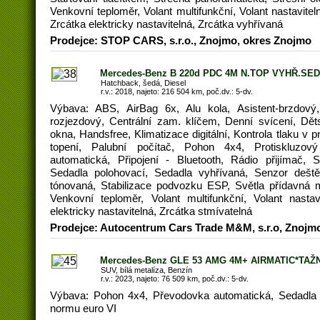
Venkovní teploměr, Volant multifunkční, Volant nastavitel
Zrcátka elektricky nastavitelná, Zrcátka vyhřívaná
Prodejce: STOP CARS, s.r.o., Znojmo, okres Znojmo
Mercedes-Benz B 220d PDC 4M N.TOP VYHŘ.SE
Hatchback, šedá, Diesel
r.v.: 2018, najeto: 216 504 km, poč.dv.: 5-dv.
Výbava: ABS, AirBag 6x, Alu kola, Asistent-brzdový, 
rozjezdový, Centrální zam. klíčem, Denní svícení, Děts
okna, Handsfree, Klimatizace digitální, Kontrola tlaku v
topení, Palubní počítač, Pohon 4x4, Protiskluz
automatická, Připojení - Bluetooth, Rádio přijímač, 
Sedadla polohovací, Sedadla vyhřívaná, Senzor deště
tónovaná, Stabilizace podvozku ESP, Světla přídavná 
Venkovní teploměr, Volant multifunkční, Volant nastav
elektricky nastavitelná, Zrcátka stmívatelná
Prodejce: Autocentrum Cars Trade M&M, s.r.o, Znojm
Mercedes-Benz GLE 53 AMG 4M+ AIRMATIC*TAŽ
SUV, bílá metalíza, Benzín
r.v.: 2023, najeto: 76 509 km, poč.dv.: 5-dv.
Výbava: Pohon 4x4, Převodovka automatická, Sedadla 
normu euro VI