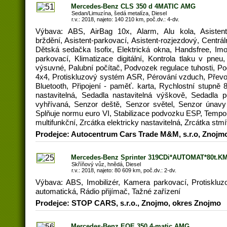
Mercedes-Benz CLS 350 d 4MATIC AMG
Sedan/Limuzína, šedá metalíza, Diesel
r.v.: 2018, najeto: 140 210 km, poč.dv.: 4-dv.
Výbava: ABS, AirBag 10x, Alarm, Alu kola, Asistent
brždění, Asistent-parkovací, Asistent-rozjezdový, Centrá
Dětská sedačka Isofix, Elektrická okna, Handsfree, Imob
parkovací, Klimatizace digitální, Kontrola tlaku v pn
výsuvné, Palubní počítač, Podvozek regulace tuhosti, P
4x4, Protiskluzový systém ASR, Pérování vzduch, Převod
Bluetooth, Připojení - paměť. karta, Rychlostní stupně 8
nastavitelná, Sedadla nastavitelná výškově, Sedadla 
vyhřívaná, Senzor deště, Senzor světel, Senzor únavy 
Splňuje normu euro VI, Stabilizace podvozku ESP, Tempo
multifunkční, Zrcátka elektricky nastavitelná, Zrcátka stm
Prodejce: Autocentrum Cars Trade M&M, s.r.o, Znojm
Mercedes-Benz Sprinter 319CDi*AUTOMAT*80t.K
Skříňový vůz, hnědá, Diesel
r.v.: 2018, najeto: 80 609 km, poč.dv.: 2-dv.
Výbava: ABS, Imobilizér, Kamera parkovací, Protiskl
automatická, Rádio přijímač, Tažné zařízení
Prodejce: STOP CARS, s.r.o., Znojmo, okres Znojmo
Mercedes-Benz EQE 350 4-matic AMG