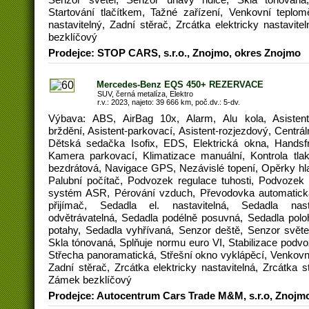
Startování tlačítkem, Tažné zařízení, Venkovní teplomě
nastavitelný, Zadní stěrač, Zrcátka elektricky nastavit
bezklíčový
Prodejce: STOP CARS, s.r.o., Znojmo, okres Znojmo
Mercedes-Benz EQS 450+ REZERVACE
SUV, černá metalíza, Elektro
r.v.: 2023, najeto: 39 666 km, poč.dv.: 5-dv.
Výbava: ABS, AirBag 10x, Alarm, Alu kola, Asistent
brždění, Asistent-parkovací, Asistent-rozjezdový, Centrá
Dětská sedačka Isofix, EDS, Elektrická okna, Handsfree
Kamera parkovací, Klimatizace manuální, Kontrola tla
bezdrátová, Navigace GPS, Nezávislé topení, Opěrky hla
Palubní počítač, Podvozek regulace tuhosti, Podvozek 
systém ASR, Pérování vzduch, Převodovka automatická,
přijímač, Sedadla el. nastavitelná, Sedadla nas
odvětrávatelná, Sedadla podélně posuvná, Sedadla pol
potahy, Sedadla vyhřívaná, Senzor deště, Senzor světel
Skla tónovaná, Splňuje normu euro VI, Stabilizace podvo
Střecha panoramatická, Střešní okno vyklápěcí, Venkovní 
Zadní stěrač, Zrcátka elektricky nastavitelná, Zrcátka s
Zámek bezklíčový
Prodejce: Autocentrum Cars Trade M&M, s.r.o, Znojm