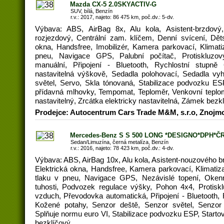
Mazda CX-5 2.0SKYACTIV-G
SUV, bílá, Benzín
r.v.: 2017, najeto: 86 475 km, poč.dv.: 5-dv.
Výbava: ABS, AirBag 8x, Alu kola, Asistent-brzdový, 
rozjezdový, Centrální zam. klíčem, Denní svícení, Děts
okna, Handsfree, Imobilizér, Kamera parkovací, Klimatiza
pneu, Navigace GPS, Palubní počítač, Protiskluz
manuální, Připojení - Bluetooth, Rychlostní stupně
nastavitelná výškově, Sedadla polohovací, Sedadla vy
světel, Servo, Skla tónovaná, Stabilizace podvozku ESP
přídavná mlhovky, Tempomat, Teploměr, Venkovní teplomě
nastavitelný, Zrcátka elektricky nastavitelná, Zámek bezk
Prodejce: Autocentrum Cars Trade M&M, s.r.o, Znojm
Mercedes-Benz S S 500 LONG *DESIGNO*DPH*ČR
Sedan/Limuzína, černá metalíza, Benzín
r.v.: 2016, najeto: 78 423 km, poč.dv.: 4-dv.
Výbava: ABS, AirBag 10x, Alu kola, Asistent-nouzového br
Elektrická okna, Handsfree, Kamera parkovací, Klimatiza
tlaku v pneu, Navigace GPS, Nezávislé topení, Okenn
tuhosti, Podvozek regulace výšky, Pohon 4x4, Protis
vzduch, Převodovka automatická, Připojení - Bluetooth,
Kožené potahy, Senzor deště, Senzor světel, Senzor 
Splňuje normu euro VI, Stabilizace podvozku ESP, Startov
bezklíčový