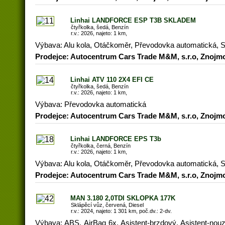
Linhai LANDFORCE ESP T3B SKLADEM
čtyřkolka, šedá, Benzín
r.v.: 2026, najeto: 1 km,
Výbava: Alu kola, Otáčkoměr, Převodovka automatická, St
Prodejce: Autocentrum Cars Trade M&M, s.r.o, Znojm
Linhai ATV 110 2X4 EFI CE
čtyřkolka, šedá, Benzín
r.v.: 2026, najeto: 1 km,
Výbava: Převodovka automatická
Prodejce: Autocentrum Cars Trade M&M, s.r.o, Znojm
Linhai LANDFORCE EPS T3b
čtyřkolka, černá, Benzín
r.v.: 2026, najeto: 1 km,
Výbava: Alu kola, Otáčkoměr, Převodovka automatická, St
Prodejce: Autocentrum Cars Trade M&M, s.r.o, Znojm
MAN 3.180 2,0TDI SKLOPKA 177K
Sklápěcí vůz, červená, Diesel
r.v.: 2024, najeto: 1 301 km, poč.dv.: 2-dv.
Výbava: ABS, AirBag 6x, Asistent-brzdový, Asistent-nou