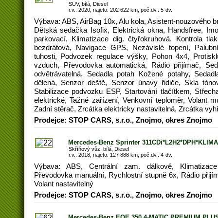
SUV, bílá, Diesel
r.v.: 2020, najeto: 202 622 km, poč.dv.: 5-dv.
Výbava: ABS, AirBag 10x, Alu kola, Asistent-nouzového br
Dětská sedačka Isofix, Elektrická okna, Handsfree, Imob
parkovací, Klimatizace dig. čtyřokruhová, Kontrola tla
bezdrátová, Navigace GPS, Nezávislé topení, Palubn
tuhosti, Podvozek regulace výšky, Pohon 4x4, Protis
vzduch, Převodovka automatická, Rádio přijímač, Seda
odvětrávatelná, Sedadla potah Kožené potahy, Sedadl
dělená, Senzor deště, Senzor únavy řidiče, Skla tóno
Stabilizace podvozku ESP, Startování tlačítkem, Střech
elektrické, Tažné zařízení, Venkovní teploměr, Volant mul
Zadní stěrač, Zrcátka elektricky nastavitelná, Zrcátka v
Prodejce: STOP CARS, s.r.o., Znojmo, okres Znojmo
Mercedes-Benz Sprinter 311CDi*L2H2*DPH*KLIMA
Skříňový vůz, bílá, Diesel
r.v.: 2018, najeto: 127 888 km, poč.dv.: 4-dv.
Výbava: ABS, Centrální zam. dálkově, Klimatizace
Převodovka manuální, Rychlostní stupně 6x, Rádio přijí
Volant nastavitelný
Prodejce: STOP CARS, s.r.o., Znojmo, okres Znojmo
Mercedes-Benz EQE 350 4-MATIC PREMIUM PLU