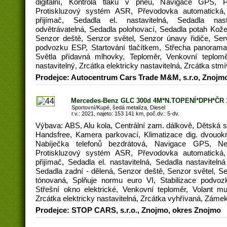
digitální, Kontrola tlaku v pneu, Navigace GPS, 
Protiskluzový systém ASR, Převodovka automatická, 
přijímač, Sedadla el. nastavitelná, Sedadla nas
odvětrávatelná, Sedadla polohovací, Sedadla potah Kože
Senzor deště, Senzor světel, Senzor únavy řidiče, Serv
podvozku ESP, Startování tlačítkem, Střecha panoramat
Světla přídavná mlhovky, Teploměr, Venkovní teploměr
nastavitelný, Zrcátka elektricky nastavitelná, Zrcátka st
Prodejce: Autocentrum Cars Trade M&M, s.r.o, Znojm
Mercedes-Benz GLC 300d 4M*N.TOPENÍ*DPH*ČR 
Sportovní/Kupé, šedá metalíza, Diesel
r.v.: 2021, najeto: 153 141 km, poč.dv.: 5-dv.
Výbava: ABS, Alu kola, Centrální zam. dálkově, Dětská se
Handsfree, Kamera parkovací, Klimatizace dig. dvouokr
Nabíječka telefonů bezdrátová, Navigace GPS, Ne
Protiskluzový systém ASR, Převodovka automatická, 
přijímač, Sedadla el. nastavitelná, Sedadla nastavitel
Sedadla zadní - dělená, Senzor deště, Senzor světel, Se
tónovaná, Splňuje normu euro VI, Stabilizace podvozk
Střešní okno elektrické, Venkovní teploměr, Volant mult
Zrcátka elektricky nastavitelná, Zrcátka vyhřívaná, Záme
Prodejce: STOP CARS, s.r.o., Znojmo, okres Znojmo