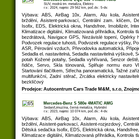
SUV, modrá tm. metalíza, Elektro
r.v.: 2024, najeto: 29 562 km, poč.dv.: 5-dv.
Výbava: ABS, AirBag 10x, Alarm, Alu kola, Asistent
brždění, Asistent-parkovací, Centrální zam. klíčem, 
Isofix, EDS, Elektrická okna, Handsfree, Imobilizér, Int
Klimatizace digitální, Klimatizovaná přihrádka, Kontrola t
bezdrátová, Navigace GPS, Nezávislé topení, Opěrky h
Podvozek regulace tuhosti, Podvozek regulace výšky, Po
ASR, Pérování vzduch, Převodovka automatická, Připojen
Sedadla el. nastavitelná, Sedadla nastavitelná výškově, 
potah Kožené potahy, Sedadla vyhřívaná, Senzor deště
řidiče, Servo, Skla tónovaná, Splňuje normu euro V
Startování tlačítkem, Střecha panoramatická, Tažné zaříz
multifunkční, Zadní stěrač, Zrcátka elektricky nastavit
bezklíčový
Prodejce: Autocentrum Cars Trade M&M, s.r.o, Znojm
Mercedes-Benz S 580e 4MATIC AMG
Sedan/Limuzína, černá metalíza, Hybridní
r.v.: 2023, najeto: 10 074 km, poč.dv.: 4-dv.
Výbava: ABS, AirBag 10x, Alarm, Alu kola, Asistent
brždění, Asistent-parkovací, Asistent-rozjezdový, Centrá
Dětská sedačka Isofix, EDS, Elektrická okna, Handsfree,
Klimatizace digitální, Klimatizovaná přihrádka, Kontrola t