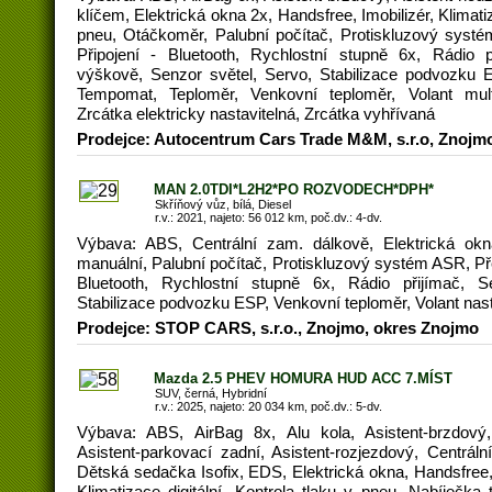
klíčem, Elektrická okna 2x, Handsfree, Imobilizér, Klimati
pneu, Otáčkoměr, Palubní počítač, Protiskluzový syst
Připojení - Bluetooth, Rychlostní stupně 6x, Rádio p
výškově, Senzor světel, Servo, Stabilizace podvozku 
Tempomat, Teploměr, Venkovní teploměr, Volant multif
Zrcátka elektricky nastavitelná, Zrcátka vyhřívaná
Prodejce: Autocentrum Cars Trade M&M, s.r.o, Znojm
MAN 2.0TDI*L2H2*PO ROZVODECH*DPH*
Skříňový vůz, bílá, Diesel
r.v.: 2021, najeto: 56 012 km, poč.dv.: 4-dv.
Výbava: ABS, Centrální zam. dálkově, Elektrická okn
manuální, Palubní počítač, Protiskluzový systém ASR, Př
Bluetooth, Rychlostní stupně 6x, Rádio přijímač, S
Stabilizace podvozku ESP, Venkovní teploměr, Volant nast
Prodejce: STOP CARS, s.r.o., Znojmo, okres Znojmo
Mazda 2.5 PHEV HOMURA HUD ACC 7.MÍST
SUV, černá, Hybridní
r.v.: 2025, najeto: 20 034 km, poč.dv.: 5-dv.
Výbava: ABS, AirBag 8x, Alu kola, Asistent-brzdový,
Asistent-parkovací zadní, Asistent-rozjezdový, Centrál
Dětská sedačka Isofix, EDS, Elektrická okna, Handsfree,
Klimatizace digitální, Kontrola tlaku v pneu, Nabíječka