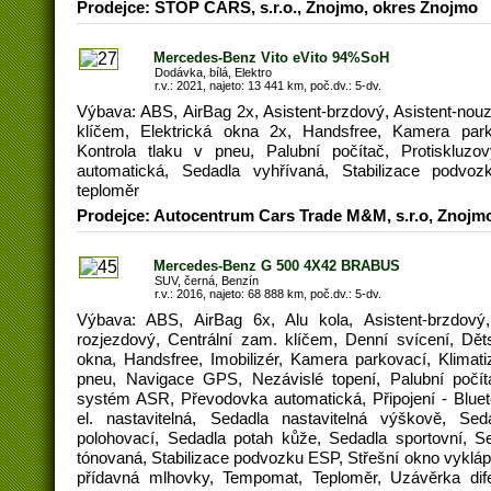
Prodejce: STOP CARS, s.r.o., Znojmo, okres Znojmo
Mercedes-Benz Vito eVito 94%SoH
Dodávka, bílá, Elektro
r.v.: 2021, najeto: 13 441 km, poč.dv.: 5-dv.
Výbava: ABS, AirBag 2x, Asistent-brzdový, Asistent-nou
klíčem, Elektrická okna 2x, Handsfree, Kamera park
Kontrola tlaku v pneu, Palubní počítač, Protisklu
automatická, Sedadla vyhřívaná, Stabilizace podvo
teploměr
Prodejce: Autocentrum Cars Trade M&M, s.r.o, Znojm
Mercedes-Benz G 500 4X42 BRABUS
SUV, černá, Benzín
r.v.: 2016, najeto: 68 888 km, poč.dv.: 5-dv.
Výbava: ABS, AirBag 6x, Alu kola, Asistent-brzdový, 
rozjezdový, Centrální zam. klíčem, Denní svícení, Děts
okna, Handsfree, Imobilizér, Kamera parkovací, Klimatiza
pneu, Navigace GPS, Nezávislé topení, Palubní počít
systém ASR, Převodovka automatická, Připojení - Bluet
el. nastavitelná, Sedadla nastavitelná výškově, Sed
polohovací, Sedadla potah kůže, Sedadla sportovní, S
tónovaná, Stabilizace podvozku ESP, Střešní okno vyklápě
přídavná mlhovky, Tempomat, Teploměr, Uzávěrka difer