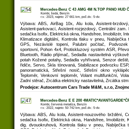
Mercedes-Benz C 43 AMG 4M N.TOP PANO HUD 
Kombi, šedá, Benzín
r.v.: 2023, najeto: 27 661 km, poč.dv.: 5-dv.
Výbava: ABS, AirBag 10x, Alu kola, Asistent-brzdový,
Asistent-parkovací, Asistent-rozjezdový, Centrální zam.
sedačka Isofix, Elektrická okna, Handsfree, Imobilizér, In
Klimatizace digitální, Kontrola tlaku v pneu, Nabíječka
GPS, Nezávislé topení, Palubní počítač, Podvozek
sportovní, Pohon 4x4, Protiskluzový systém ASR, Převod
Bluetooth, Rádio přijímač, Sedadla nastavitelná výškov
potah Kožené potahy, Sedadla vyhřívaná, Senzor deště
řidiče, Servo, Skla tónovaná, Stabilizace podvozku ESP,
panoramatická, Střešní nosič, Střešní okno vyklápě
Teploměr, Venkovní teploměr, Volant multifunkční, Vola
Zadní stěrač, Zrcátka elektricky nastavitelná, Zrcátka st
Prodejce: Autocentrum Cars Trade M&M, s.r.o, Znojm
Mercedes-Benz E E 200 4MATIC*AVANTGARDE*ČR
Kombi, červená metalíza, Benzín
r.v.: 2022, najeto: 50 742 km, poč.dv.: 5-dv.
Výbava: ABS, Alu kola, Asistent-nouzového brždění, C
sedačka Isofix, Elektrická okna, Handsfree, Imobilizér,
dig. dvouokruhová, Kontrola tlaku v pneu, Nabíječka 