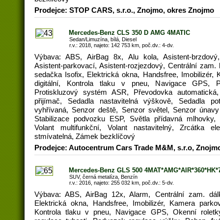
Prodejce: STOP CARS, s.r.o., Znojmo, okres Znojmo
Mercedes-Benz CLS 350 D AMG 4MATIC
Sedan/Limuzína, bílá, Diesel
r.v.: 2018, najeto: 142 753 km, poč.dv.: 4-dv.
Výbava: ABS, AirBag 8x, Alu kola, Asistent-brzdový,
Asistent-parkovací, Asistent-rozjezdový, Centrální zam.
sedačka Isofix, Elektrická okna, Handsfree, Imobilizér,
digitální, Kontrola tlaku v pneu, Navigace GPS, 
Protiskluzový systém ASR, Převodovka automatická, 
přijímač, Sedadla nastavitelná výškově, Sedadla p
vyhřívaná, Senzor deště, Senzor světel, Senzor únavy 
Stabilizace podvozku ESP, Světla přídavná mlhovky, 
Volant multifunkční, Volant nastavitelný, Zrcátka ele
stmívatelná, Zámek bezklíčový
Prodejce: Autocentrum Cars Trade M&M, s.r.o, Znojm
Mercedes-Benz GLS 500 4MAT*AMG*AIR*360*HK*
SUV, černá metalíza, Benzín
r.v.: 2016, najeto: 255 032 km, poč.dv.: 5-dv.
Výbava: ABS, AirBag 12x, Alarm, Centrální zam. dál
Elektrická okna, Handsfree, Imobilizér, Kamera parkov
Kontrola tlaku v pneu, Navigace GPS, Okenní roletk