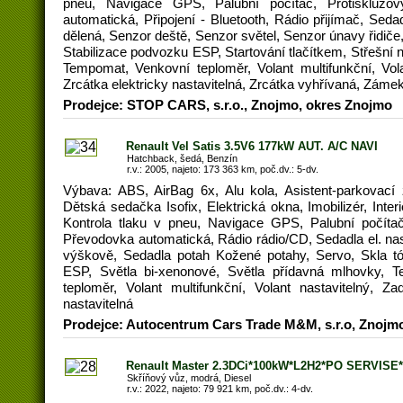
pneu, Navigace GPS, Palubní počítač, Protiskluz
automatická, Připojení - Bluetooth, Rádio přijímač, Seda
dělená, Senzor deště, Senzor světel, Senzor únavy řidiče
Stabilizace podvozku ESP, Startování tlačítkem, Střešní 
Tempomat, Venkovní teploměr, Volant multifunkční, Vola
Zrcátka elektricky nastavitelná, Zrcátka vyhřívaná, Záme
Prodejce: STOP CARS, s.r.o., Znojmo, okres Znojmo
Renault Vel Satis 3.5V6 177kW AUT. A/C NAVI
Hatchback, šedá, Benzín
r.v.: 2005, najeto: 173 363 km, poč.dv.: 5-dv.
Výbava: ABS, AirBag 6x, Alu kola, Asistent-parkovací 
Dětská sedačka Isofix, Elektrická okna, Imobilizér, Interi
Kontrola tlaku v pneu, Navigace GPS, Palubní počíta
Převodovka automatická, Rádio rádio/CD, Sedadla el. nast
výškově, Sedadla potah Kožené potahy, Servo, Skla tó
ESP, Světla bi-xenonové, Světla přídavná mlhovky, 
teploměr, Volant multifunkční, Volant nastavitelný, Za
nastavitelná
Prodejce: Autocentrum Cars Trade M&M, s.r.o, Znojm
Renault Master 2.3DCi*100kW*L2H2*PO SERVISE
Skříňový vůz, modrá, Diesel
r.v.: 2022, najeto: 79 921 km, poč.dv.: 4-dv.