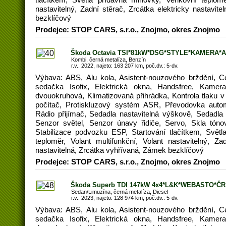
nastavitelný, Zadní stěrač, Zrcátka elektricky nastavit
bezklíčový
Prodejce: STOP CARS, s.r.o., Znojmo, okres Znojmo
Škoda Octavia TSI*81kW*DSG*STYLE*KAMERA*A
Kombi, černá metalíza, Benzín
r.v.: 2022, najeto: 163 207 km, poč.dv.: 5-dv.
Výbava: ABS, Alu kola, Asistent-nouzového brždění, C
sedačka Isofix, Elektrická okna, Handsfree, Kamera
dvouokruhová, Klimatizovaná přihrádka, Kontrola tlaku 
počítač, Protiskluzový systém ASR, Převodovka automa
Rádio přijímač, Sedadla nastavitelná výškově, Sedadla 
Senzor světel, Senzor únavy řidiče, Servo, Skla tóno
Stabilizace podvozku ESP, Startování tlačítkem, Svět
teploměr, Volant multifunkční, Volant nastavitelný, Za
nastavitelná, Zrcátka vyhřívaná, Zámek bezklíčový
Prodejce: STOP CARS, s.r.o., Znojmo, okres Znojmo
Škoda Superb TDI 147kW 4x4*L&K*WEBASTO*ČR
Sedan/Limuzína, černá metalíza, Diesel
r.v.: 2023, najeto: 128 974 km, poč.dv.: 5-dv.
Výbava: ABS, Alu kola, Asistent-nouzového brždění, C
sedačka Isofix, Elektrická okna, Handsfree, Kamera