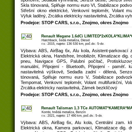
Skla tónovaná, Splňuje normu euro VI, Stabilizace podvo
Střešní okno elektrické, Venkovní teploměr, Volant mult
Výfuk laděný, Zrcátka elektricky nastavitelná, Zrcátka v
Prodejce: STOP CARS, s.r.o., Znojmo, okres Znojmo
Renault Megane 1.6dCi LIMITED*2xKOLA*KLIMA
Hatchback, šedá metalíza, Diesel
r.v.: 2015, najeto: 136 530 km, poč.dv.: 5-dv.
Výbava: ABS, AirBag 6x, Alu kola, Asistent-parkovací z
Elektrická okna, Handsfree, Imobilizér, Klimatizace dig.
pneu, Navigace GPS, Palubní počítač, Protiskluz
manuální, Připojení - Bluetooth, Připojení - paměť. k
nastavitelná výškově, Sedadla zadní - dělená, Senzo
tónovaná, Splňuje normu euro V, Stabilizace podvozk
Tempomat, Venkovní teploměr, Volant multifunkční, Vola
Zrcátka elektricky nastavitelná, Zámek bezklíčový
Prodejce: STOP CARS, s.r.o., Znojmo, okres Znojmo
Renault Talisman 1.3 TCe AUTOMAT*KAMERA*M
Kombi, hnědá metalíza, Benzín
r.v.: 2021, najeto: 17 480 km, poč.dv.: 5-dv.
Výbava: ABS, AirBag 6x, Alu kola, Centrální zam. kl
Elektrická okna, Kamera parkovací, Klimatizace dig. d