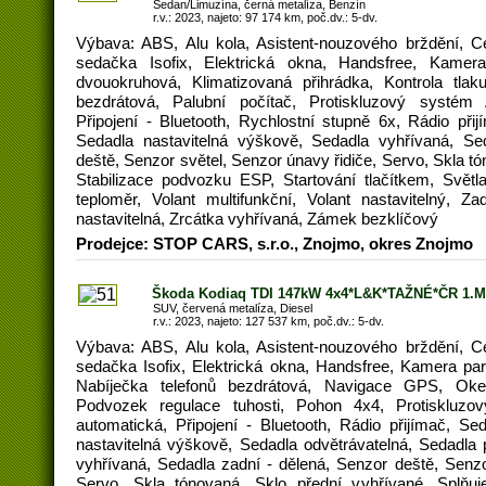
Sedan/Limuzína, černá metalíza, Benzín
r.v.: 2023, najeto: 97 174 km, poč.dv.: 5-dv.
Výbava: ABS, Alu kola, Asistent-nouzového brždění, C
sedačka Isofix, Elektrická okna, Handsfree, Kamera
dvouokruhová, Klimatizovaná přihrádka, Kontrola tlak
bezdrátová, Palubní počítač, Protiskluzový systé
Připojení - Bluetooth, Rychlostní stupně 6x, Rádio přijí
Sedadla nastavitelná výškově, Sedadla vyhřívaná, Se
deště, Senzor světel, Senzor únavy řidiče, Servo, Skla t
Stabilizace podvozku ESP, Startování tlačítkem, Svět
teploměr, Volant multifunkční, Volant nastavitelný, Za
nastavitelná, Zrcátka vyhřívaná, Zámek bezklíčový
Prodejce: STOP CARS, s.r.o., Znojmo, okres Znojmo
Škoda Kodiaq TDI 147kW 4x4*L&K*TAŽNÉ*ČR 1.M
SUV, červená metalíza, Diesel
r.v.: 2023, najeto: 127 537 km, poč.dv.: 5-dv.
Výbava: ABS, Alu kola, Asistent-nouzového brždění, C
sedačka Isofix, Elektrická okna, Handsfree, Kamera par
Nabíječka telefonů bezdrátová, Navigace GPS, Okenn
Podvozek regulace tuhosti, Pohon 4x4, Protiskluz
automatická, Připojení - Bluetooth, Rádio přijímač, Sed
nastavitelná výškově, Sedadla odvětrávatelná, Sedadla
vyhřívaná, Sedadla zadní - dělená, Senzor deště, Senzo
Servo, Skla tónovaná, Sklo přední vyhřívané, Splňuj