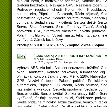
dvouokruhová, Klimatizovaná přihrádka, Kontrola tlaku 
telefonů bezdrátová, Navigace GPS, Nezávislé topení, Ok
Podvozek regulace tuhosti, Pohon 4x4, Protiskluz
automatická, Připojení - Bluetooth, Rádio přijímač, Sed
nastavitelná výškově, Sedadla odvětrávatelná, Sedadla
vyhřívaná, Sedadla zadní - dělená, Senzor deště, Senzo
Servo, Skla tónovaná, Sklo přední vyhřívané, Splňuj
podvozku ESP, Startování tlačítkem, Světla přídavná
Volant multifunkční, Volant nastavitelný, Zrcátka ele
vyhřívaná, Zámek bezklíčový
Prodejce: STOP CARS, s.r.o., Znojmo, okres Znojmo
Škoda Kodiaq 2.0 TDI SPORTLINE*TAŽNÉ*ČR 1.
SUV, bílá metalíza, Diesel
r.v.: 2023, najeto: 123 318 km, poč.dv.: 5-dv.
Výbava: ABS, Alu kola, Asistent-nouzového brždění, Cent
okna, Handsfree, Kamera parkovací, Klimatizace dig.
přihrádka, Kontrola tlaku v pneu, Měnič 220V, Nabíječka
GPS, Nezávislé topení, Palubní počítač, Protisklu
automatická, Připojení - Bluetooth, Rádio přijímač, Sed
nastavitelná výškově, Sedadla sportovní, Sedadla vyhří
Senzor deště, Senzor světel, Senzor únavy řidiče, Serv
vyhřívané, Splňuje normu euro VI, Stabilizace podvoz
Světla přídavná mlhovky, Tažné zařízení, Venkovní teplom
nastavitelný, Zadní stěrač, Zrcátka elektricky nastavit