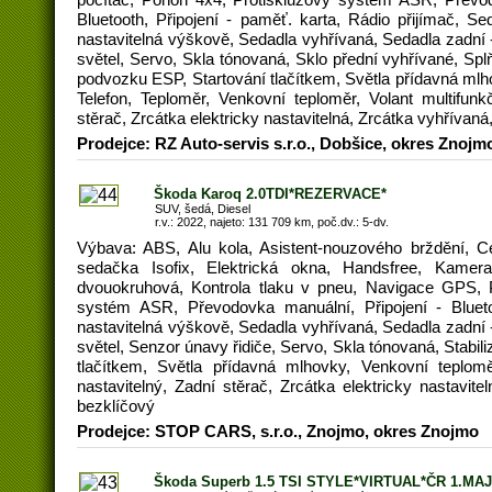
Bluetooth, Připojení - paměť. karta, Rádio přijímač, Sed
nastavitelná výškově, Sedadla vyhřívaná, Sedadla zadní 
světel, Servo, Skla tónovaná, Sklo přední vyhřívané, Spl
podvozku ESP, Startování tlačítkem, Světla přídavná mlho
Telefon, Teploměr, Venkovní teploměr, Volant multifunkč
stěrač, Zrcátka elektricky nastavitelná, Zrcátka vyhřívan
Prodejce: RZ Auto-servis s.r.o., Dobšice, okres Znojm
Škoda Karoq 2.0TDI*REZERVACE*
SUV, šedá, Diesel
r.v.: 2022, najeto: 131 709 km, poč.dv.: 5-dv.
Výbava: ABS, Alu kola, Asistent-nouzového brždění, C
sedačka Isofix, Elektrická okna, Handsfree, Kamera
dvouokruhová, Kontrola tlaku v pneu, Navigace GPS, P
systém ASR, Převodovka manuální, Připojení - Blueto
nastavitelná výškově, Sedadla vyhřívaná, Sedadla zadní 
světel, Senzor únavy řidiče, Servo, Skla tónovaná, Stabi
tlačítkem, Světla přídavná mlhovky, Venkovní teploměr
nastavitelný, Zadní stěrač, Zrcátka elektricky nastavit
bezklíčový
Prodejce: STOP CARS, s.r.o., Znojmo, okres Znojmo
Škoda Superb 1.5 TSI STYLE*VIRTUAL*ČR 1.MAJ