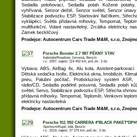
Sedadla polohovací, Sedadla potah Kožené potahy,
vyhřívaná, Senzor deště, Senzor světel, Senzor únavy 
Stabilizace podvozku ESP, Startování tlačítkem, Střech
vyklápěcí, Světla přídavná mlhovky, Tempomat, Teplom
multifunkční, Volant nastavitelný, Zrcátka elektricky nas
Zámek bezklíčový
Prodejce: Autocentrum Cars Trade M&M, s.r.o, Znojm
Porsche Boxster 2.7 987 PĚKNÝ STAV
Kabriolet/Roadster, červená, Benzín
r.v.: 2007, najeto: 119 492 km, poč.dv.: 2-dv.
Výbava: ABS, AirBag 4x, Alu kola, Asistent-parkovací 
Dětská sedačka Isofix, Elektrická okna, Imobilizér, Klimati
pneu, Palubní počítač, Protiskluzový systém ASR,
rádio/CD, Sedadla podélně posuvná, Sedadla potah kůž
světel, Servo, Stabilizace podvozku ESP, Střecha shrnova
přídavná mlhovky, Tempomat, Teploměr, Venkovní teploměr
elektricky nastavitelná
Prodejce: Autocentrum Cars Trade M&M, s.r.o, Znojm
Porsche 911 992 CARRERA 4*BLACK PAKET*DPH
Sportovní/Kupé, bílá, Benzín
r.v.: 2019, najeto: 37 375 km, poč.dv.: 2-dv.