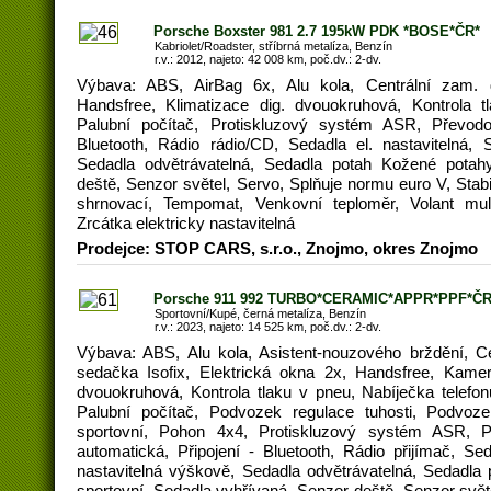
Porsche Boxster 981 2.7 195kW PDK *BOSE*ČR*
Kabriolet/Roadster, stříbrná metalíza, Benzín
r.v.: 2012, najeto: 42 008 km, poč.dv.: 2-dv.
Výbava: ABS, AirBag 6x, Alu kola, Centrální zam. d
Handsfree, Klimatizace dig. dvouokruhová, Kontrola
Palubní počítač, Protiskluzový systém ASR, Převodo
Bluetooth, Rádio rádio/CD, Sedadla el. nastavitelná, 
Sedadla odvětrávatelná, Sedadla potah Kožené potah
deště, Senzor světel, Servo, Splňuje normu euro V, Sta
shrnovací, Tempomat, Venkovní teploměr, Volant multi
Zrcátka elektricky nastavitelná
Prodejce: STOP CARS, s.r.o., Znojmo, okres Znojmo
Porsche 911 992 TURBO*CERAMIC*APPR*PPF*ČR
Sportovní/Kupé, černá metalíza, Benzín
r.v.: 2023, najeto: 14 525 km, poč.dv.: 2-dv.
Výbava: ABS, Alu kola, Asistent-nouzového brždění, C
sedačka Isofix, Elektrická okna 2x, Handsfree, Kamer
dvouokruhová, Kontrola tlaku v pneu, Nabíječka telef
Palubní počítač, Podvozek regulace tuhosti, Podvoz
sportovní, Pohon 4x4, Protiskluzový systém ASR, 
automatická, Připojení - Bluetooth, Rádio přijímač, Sed
nastavitelná výškově, Sedadla odvětrávatelná, Sedadla
sportovní, Sedadla vyhřívaná, Senzor deště, Senzor světe