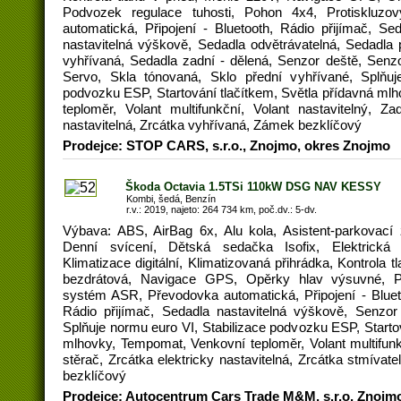
Podvozek regulace tuhosti, Pohon 4x4, Protiskluz
automatická, Připojení - Bluetooth, Rádio přijímač, Sed
nastavitelná výškově, Sedadla odvětrávatelná, Sedadla
vyhřívaná, Sedadla zadní - dělená, Senzor deště, Senzo
Servo, Skla tónovaná, Sklo přední vyhřívané, Splňuj
podvozku ESP, Startování tlačítkem, Světla přídavná mlh
teploměr, Volant multifunkční, Volant nastavitelný, Za
nastavitelná, Zrcátka vyhřívaná, Zámek bezklíčový
Prodejce: STOP CARS, s.r.o., Znojmo, okres Znojmo
Škoda Octavia 1.5TSi 110kW DSG NAV KESSY
Kombi, šedá, Benzín
r.v.: 2019, najeto: 264 734 km, poč.dv.: 5-dv.
Výbava: ABS, AirBag 6x, Alu kola, Asistent-parkovací 
Denní svícení, Dětská sedačka Isofix, Elektrická o
Klimatizace digitální, Klimatizovaná přihrádka, Kontrola t
bezdrátová, Navigace GPS, Opěrky hlav výsuvné, Pal
systém ASR, Převodovka automatická, Připojení - Blueto
Rádio přijímač, Sedadla nastavitelná výškově, Senzor
Splňuje normu euro VI, Stabilizace podvozku ESP, Startov
mlhovky, Tempomat, Venkovní teploměr, Volant multifunkč
stěrač, Zrcátka elektricky nastavitelná, Zrcátka stmívat
bezklíčový
Prodejce: Autocentrum Cars Trade M&M, s.r.o, Znojm