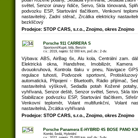
světel, Senzor únavy řidiče, Servo, Skla tónovaná, Splň
podvozku ESP, Startování tlačítkem, Venkovní teploměr
nastavitelný, Zadní stěrač, Zrcátka elektricky nastavit
bezklíčový
Prodejce: STOP CARS, s.r.o., Znojmo, okres Znojmo
Porsche 911 CARRERA S
Sportovní/Kupé, bílá, Benzín
r.v.: 2019, najeto: 52 000 km, poč.dv.: 2-dv.
Výbava: ABS, AirBag 6x, Alu kola, Centrální zam. dál
Elektrická okna, Handsfree, Imobilizér, Kamera p
dvouokruhová, Kontrola tlaku v pneu, Navigace GPS
regulace tuhosti, Podvozek sportovní, Protiskluz
automatická, Připojení - Bluetooth, Rádio přijímač, Sed
nastavitelná výškově, Sedadla potah Kožené potahy,
vyhřívaná, Senzor deště, Senzor světel, Servo, Skla tó
Stabilizace podvozku ESP, Startování tlačítkem, Střeš
Venkovní teploměr, Volant multifunkční, Volant nast
nastavitelná, Zrcátka vyhřívaná
Prodejce: STOP CARS, s.r.o., Znojmo, okres Znojmo
Porsche Panamera E-HYBRID 4S BOSE PANO K3
Kombi, šedá, Hybridní
r.v.: 2022, najeto: 75 000 km, poč.dv.: 5-dv.