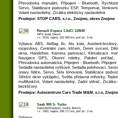
Převodovka manuální, Připojení - Bluetooth, Rychlost
Servo, Stabilizace podvozku ESP, Tempomat, Venkovní t
Volant nastavitelný, Zrcátka elektricky nastavitelná
Prodejce: STOP CARS, s.r.o., Znojmo, okres Znojmo
Renault Espace 1.6dCi 118kW
MPV, šedá, Diesel
r.v.: 2016, najeto: 182 080 km, poč.dv.: 5-dv.
Výbava: ABS, AirBag 8x, Alu kola, Asistent-brzdový, 
rozjezdový, Centrální zam. klíčem, Denní svícení, Děts
okna, Handsfree, Kamera parkovací, Klimatizace manu
Navigace GPS, Okenní roletky, Palubní počítač,
Převodovka automatická, Připojení - Bluetooth, Připojení 
Sedadla nastavitelná výškově, Sedadla polohovací, Senzo
únavy řidiče, Servo, Skla tónovaná, Stabilizace podvoz
Střešní okno vyklápěcí, Světla přídavná mlhovky, Teplo
multifunkční, Volant nastavitelný, Zadní stěrač, Zrcátka
bezklíčový
Prodejce: Autocentrum Cars Trade M&M, s.r.o, Znojm
Saab 900 S- Turbo
Kabriolet/Roadster, modrá, Benzín
r.v.: 1992, najeto: 298 171 km, poč.dv.: 2-dv.
Výbava: