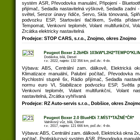
systém ASR, Převodovka manuální, Připojení - Bluetooth
přijímač, Sedadla nastavitelná výškově, Sedadla zadní 
světel, Senzor únavy řidiče, Servo, Skla tónovaná, Splň
podvozku ESP, Startování tlačítkem, Světla přídav
Tempomat, Venkovní teploměr, Volant multifunkční, Vola
Zrcátka elektricky nastavitelná
Prodejce: STOP CARS, s.r.o., Znojmo, okres Znojmo
Peugeot Boxer 2.2bHDi 103kW*L2H2*TEMPO*KLI
Dodávka, bílá, Diesel
r.v.: 2022, najeto: 132 356 km, poč.dv.: 4-dv.
Výbava: ABS, Centrální zam. dálkově, Elektrická okn
Klimatizace manuální, Palubní počítač, Převodovka man
Rychlostní stupně 6x, Rádio přijímač, Sedadla nastavi
normu euro VI, Stabilizace podvozku ESP, Světla 
Venkovní teploměr, Volant multifunkční, Volant nast
nastavitelná, Zrcátka vyhřívaná
Prodejce: RZ Auto-servis s.r.o., Dobšice, okres Znojm
Peugeot Boxer 2.0 BlueHDi 7.MÍST*TAŽNÉ*ČR*
Valníkový vůz, bílá, Diesel
r.v.: 2017, najeto: 121 666 km, poč.dv.: 4-dv.
Výbava: ABS, Centrální zam. dálkově, Elektrická okna 2x,
počítač, Protiskluzový systém ASR, Převodovka manuální