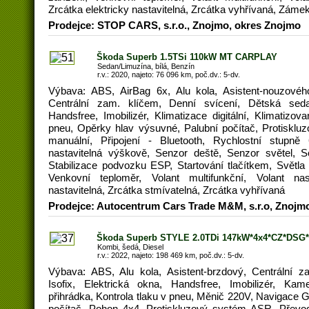
Zrcátka elektricky nastavitelná, Zrcátka vyhřívaná, Záme
Prodejce: STOP CARS, s.r.o., Znojmo, okres Znojmo
Škoda Superb 1.5TSi 110kW MT CARPLAY
Sedan/Limuzína, bílá, Benzín
r.v.: 2020, najeto: 76 096 km, poč.dv.: 5-dv.
Výbava: ABS, AirBag 6x, Alu kola, Asistent-nouzového
Centrální zam. klíčem, Denní svícení, Dětská sedač
Handsfree, Imobilizér, Klimatizace digitální, Klimatizov
pneu, Opěrky hlav výsuvné, Palubní počítač, Protiskl
manuální, Připojení - Bluetooth, Rychlostní stupně
nastavitelná výškově, Senzor deště, Senzor světel, S
Stabilizace podvozku ESP, Startování tlačítkem, Světl
Venkovní teploměr, Volant multifunkční, Volant nast
nastavitelná, Zrcátka stmívatelná, Zrcátka vyhřívaná
Prodejce: Autocentrum Cars Trade M&M, s.r.o, Znojm
Škoda Superb STYLE 2.0TDi 147kW*4x4*CZ*DSG*
Kombi, šedá, Diesel
r.v.: 2022, najeto: 198 469 km, poč.dv.: 5-dv.
Výbava: ABS, Alu kola, Asistent-brzdový, Centrální 
Isofix, Elektrická okna, Handsfree, Imobilizér, Kam
přihrádka, Kontrola tlaku v pneu, Měnič 220V, Navigace G
počítač, Pohon 4x4, Protiskluzový systém ASR, Převod