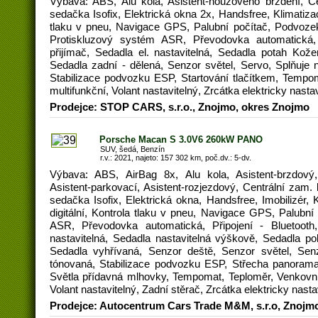
Výbava: ABS, Alu kola, Asistent-nouzového brždění, C
sedačka Isofix, Elektrická okna 2x, Handsfree, Klimatiza
tlaku v pneu, Navigace GPS, Palubní počítač, Podvozek
Protiskluzový systém ASR, Převodovka automatická, 
přijímač, Sedadla el. nastavitelná, Sedadla potah Kože
Sedadla zadní - dělená, Senzor světel, Servo, Splňuje n
Stabilizace podvozku ESP, Startování tlačítkem, Tempom
multifunkční, Volant nastavitelný, Zrcátka elektricky nasta
Prodejce: STOP CARS, s.r.o., Znojmo, okres Znojmo
Porsche Macan S 3.0V6 260kW PANO
SUV, šedá, Benzín
r.v.: 2021, najeto: 157 302 km, poč.dv.: 5-dv.
Výbava: ABS, AirBag 8x, Alu kola, Asistent-brzdový,
Asistent-parkovací, Asistent-rozjezdový, Centrální zam.
sedačka Isofix, Elektrická okna, Handsfree, Imobilizér,
digitální, Kontrola tlaku v pneu, Navigace GPS, Palubní
ASR, Převodovka automatická, Připojení - Bluetooth,
nastavitelná, Sedadla nastavitelná výškově, Sedadla po
Sedadla vyhřívaná, Senzor deště, Senzor světel, Senz
tónovaná, Stabilizace podvozku ESP, Střecha panoramat
Světla přídavná mlhovky, Tempomat, Teploměr, Venkovní 
Volant nastavitelný, Zadní stěrač, Zrcátka elektricky nasta
Prodejce: Autocentrum Cars Trade M&M, s.r.o, Znojm