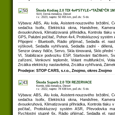
Škoda Kodiaq 2.0 TDI 4x4*STYLE+*TAŽNÉ*ČR 1M
SUV, černá metalíza, Diesel
r.v.: 2023, najeto: 50 455 km, poč.dv.: 5-dv.
Výbava: ABS, Alu kola, Asistent-nouzového brždění, C
sedačka Isofix, Elektrická okna, Handsfree, Kamera
dvouokruhová, Klimatizovaná přihrádka, Kontrola tlaku
GPS, Palubní počítač, Pohon 4x4, Protiskluzový systém
Připojení - Bluetooth, Rádio přijímač, Sedadla el. nast
výškově, Sedadla vyhřívaná, Sedadla zadní - dělená, 
Senzor únavy řidiče, Servo, Skla tónovaná, Sklo přední
VI, Stabilizace podvozku ESP, Startování tlačítkem, S
zařízení, Venkovní teploměr, Volant multifunkční, Vola
Zrcátka elektricky nastavitelná, Zrcátka vyhřívaná, Záme
Prodejce: STOP CARS, s.r.o., Znojmo, okres Znojmo
Škoda Superb 2.0 TDI REZERVACE
Kombi, bílá metalíza, Diesel
r.v.: 2022, najeto: 78 438 km, poč.dv.: 5-dv.
Výbava: ABS, Alu kola, Asistent-nouzového brždění, C
sedačka Isofix, Elektrická okna, Handsfree, Kamera
dvouokruhová, Klimatizovaná přihrádka, Kontrola tlaku 
počítač, Protiskluzový systém ASR, Převodovka manu
Rychlostní stupně 6x, Rádio přijímač, Sedadla el. nast