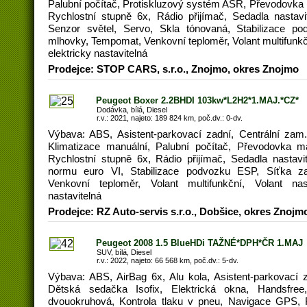
Palubní počítač, Protiskluzový systém ASR, Převodovka ma
Rychlostní stupně 6x, Rádio přijímač, Sedadla nastav
Senzor světel, Servo, Skla tónovaná, Stabilizace p
mlhovky, Tempomat, Venkovní teploměr, Volant multifunkčn
elektricky nastavitelná
Prodejce: STOP CARS, s.r.o., Znojmo, okres Znojmo
Peugeot Boxer 2.2BHDI 103kw*L2H2*1.MAJ.*CZ*
Dodávka, bílá, Diesel
r.v.: 2021, najeto: 189 824 km, poč.dv.: 0-dv.
Výbava: ABS, Asistent-parkovací zadní, Centrální zam.
Klimatizace manuální, Palubní počítač, Převodovka man
Rychlostní stupně 6x, Rádio přijímač, Sedadla nastavi
normu euro VI, Stabilizace podvozku ESP, Síťka za
Venkovní teploměr, Volant multifunkční, Volant nast
nastavitelná
Prodejce: RZ Auto-servis s.r.o., Dobšice, okres Znojm
Peugeot 2008 1.5 BlueHDi TAŽNÉ*DPH*ČR 1.MAJ
SUV, bílá, Diesel
r.v.: 2022, najeto: 66 568 km, poč.dv.: 5-dv.
Výbava: ABS, AirBag 6x, Alu kola, Asistent-parkovací z
Dětská sedačka Isofix, Elektrická okna, Handsfree, 
dvouokruhová, Kontrola tlaku v pneu, Navigace GPS, P