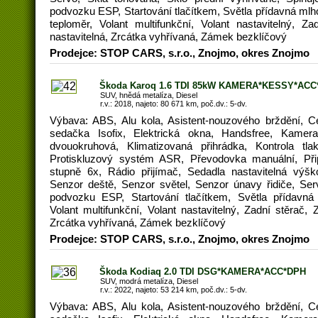
podvozku ESP, Startování tlačítkem, Světla přídavná mlh
teploměr, Volant multifunkční, Volant nastavitelný, Za
nastavitelná, Zrcátka vyhřívaná, Zámek bezklíčový
Prodejce: STOP CARS, s.r.o., Znojmo, okres Znojmo
Škoda Karoq 1.6 TDI 85kW KAMERA*KESSY*ACC
SUV, hnědá metalíza, Diesel
r.v.: 2018, najeto: 80 671 km, poč.dv.: 5-dv.
Výbava: ABS, Alu kola, Asistent-nouzového brždění, C
sedačka Isofix, Elektrická okna, Handsfree, Kamera
dvouokruhová, Klimatizovaná přihrádka, Kontrola tl
Protiskluzový systém ASR, Převodovka manuální, Připo
stupně 6x, Rádio přijímač, Sedadla nastavitelná výšk
Senzor deště, Senzor světel, Senzor únavy řidiče, Serv
podvozku ESP, Startování tlačítkem, Světla přídavná
Volant multifunkční, Volant nastavitelný, Zadní stěrač, Z
Zrcátka vyhřívaná, Zámek bezklíčový
Prodejce: STOP CARS, s.r.o., Znojmo, okres Znojmo
Škoda Kodiaq 2.0 TDI DSG*KAMERA*ACC*DPH
SUV, modrá metalíza, Diesel
r.v.: 2022, najeto: 53 214 km, poč.dv.: 5-dv.
Výbava: ABS, Alu kola, Asistent-nouzového brždění, C