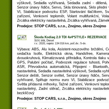
výškově, Sedadla vyhřívaná, Sedadla zadní - dělená, 
Senzor únavy řidiče, Servo, Skla tónovaná, Sklo přední
VI, Stabilizace podvozku ESP, Startování tlačítkem, S
zařízení, Venkovní teploměr, Volant multifunkční, Vola
Zrcátka elektricky nastavitelná, Zrcátka vyhřívaná, Záme
Prodejce: STOP CARS, s.r.o., Znojmo, okres Znojmo
Škoda Kodiaq 2.0 TDI 4x4*STYLE+ REZERVACE
SUV, bílá, Diesel
r.v.: 2020, najeto: 134 016 km, poč.dv.: 5-dv.
Výbava: ABS, Alu kola, Asistent-nouzového brždění, C
sedačka Isofix, Elektrická okna, Handsfree, Kamera
dvouokruhová, Klimatizovaná přihrádka, Kontrola tlaku
GPS, Palubní počítač, Podvozek regulace tuhosti, Poh
ASR, Převodovka automatická, Připojení - Bluetooth,
nastavitelná, Sedadla nastavitelná výškově, Sedadla vyhř
Senzor deště, Senzor světel, Senzor únavy řidiče, Serv
vyhřívané, Splňuje normu euro VI, Stabilizace podvoz
Světla přídavná mlhovky, Tažné zařízení, Venkovní teplom
nastavitelný, Zadní stěrač, Zrcátka elektricky nastavit
bezklíčový
Prodejce: STOP CARS, s.r.o., Znojmo, okres Znojmo