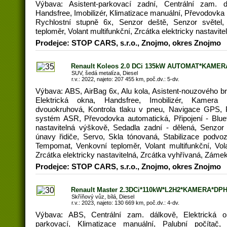
Výbava: Asistent-parkovací zadní, Centrální zam. d
Handsfree, Imobilizér, Klimatizace manuální, Převodovka m
Rychlostní stupně 6x, Senzor deště, Senzor světel
teploměr, Volant multifunkční, Zrcátka elektricky nastavite
Prodejce: STOP CARS, s.r.o., Znojmo, okres Znojmo
Renault Koleos 2.0 DCi 135kW AUTOMAT*KAMER
SUV, šedá metalíza, Diesel
r.v.: 2022, najeto: 207 455 km, poč.dv.: 5-dv.
Výbava: ABS, AirBag 6x, Alu kola, Asistent-nouzového br
Elektrická okna, Handsfree, Imobilizér, Kamera p
dvouokruhová, Kontrola tlaku v pneu, Navigace GPS, P
systém ASR, Převodovka automatická, Připojení - Bluet
nastavitelná výškově, Sedadla zadní - dělená, Senzor
únavy řidiče, Servo, Skla tónovaná, Stabilizace podvoz
Tempomat, Venkovní teploměr, Volant multifunkční, Vola
Zrcátka elektricky nastavitelná, Zrcátka vyhřívaná, Záme
Prodejce: STOP CARS, s.r.o., Znojmo, okres Znojmo
Renault Master 2.3DCi*110kW*L2H2*KAMERA*DPH
Skříňový vůz, bílá, Diesel
r.v.: 2023, najeto: 130 669 km, poč.dv.: 4-dv.
Výbava: ABS, Centrální zam. dálkově, Elektrická 
parkovací, Klimatizace manuální, Palubní počítač