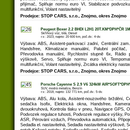
přijímač, Splňuje normu euro VI, Stabilizace podvozk
multifunkční, Volant nastavitelný
Prodejce: STOP CARS, s.r.o., Znojmo, okres Znojmo
Peugeot Boxer 2.2 BHDI L2H1 20T.KM*DPH*ČR 1
Skříňový vůz, bílá, Diesel
r.v.: 2023, najeto: 20 600 km, poč.dv.: 4-dv.
Výbava: ABS, Asistent-parkovací zadní, Centrální zam.
Handsfree, Klimatizace manuální, Palubní počítač
Převodovka manuální, Rychlostní stupně 6x, Rádio př
výškově, Servo, Splňuje normu euro VI, Tempomat,
multifunkční, Volant nastavitelný, Zrcátka elektricky nasta
Prodejce: STOP CARS, s.r.o., Znojmo, okres Znojmo
Porsche Cayenne S 2.9 V6 324kW AIR*SOFT*DPH
SUV, modrá metalíza, Benzín
r.v.: 2018, najeto: 132 771 km, poč.dv.: 5-dv.
Výbava: ABS, Alu kola, Asistent-nouzového brždění, C
sedačka Isofix, Elektrická okna, Handsfree, Kamera
dvouokruhová, Kontrola tlaku v pneu, Navigace GPS, Oke
Podvozek regulace tuhosti, Podvozek regulace výšky, Po
ASR, Pérování vzduch, Převodovka automatická, Připojen
Sedadla el. nastavitelná, Sedadla nastavitelná výškově, 
potah Kožené potahy, Sedadla vyhřívaná, Sedadla zadní 