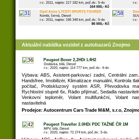
r.v.: 2011, najeto: 217 182 km, poč.dv.: 5-dv.
r.v.:
164 000,- Kč
Opel Astra 1.7CDTi SPORTS TOURER
Dodg
Kombi, černá, Diesel
SUV,
r.v.: 2011, najeto: 196 348 km, poč.dv.: 5-dv.
r.v.:
86 000,- Kč
Aktuální nabídka vozidel z
autobazarů Znojmo
Peugeot Boxer 2,2HDi L4H2
Dodávka, bílá, Diesel
r.v.: 2020, najeto: 114 777 km, poč.dv.: 4-dv.
Výbava: ABS, Asistent-parkovací zadní, Centrální zam.
Handsfree, Imobilizér, Klimatizace manuální, Kontrola tl
počítač, Protiskluzový systém ASR, Převodovka manu
Rychlostní stupně 6x, Rádio přijímač, Sedadla nastavit
Venkovní teploměr, Volant multifunkční, Volant nast
nastavitelná
Prodejce: Autocentrum Cars Trade M&M, s.r.o, Znojm
Peugeot Traveller 2.0HDi PDC TAŽNÉ ČR 1M
MPV, bílá, Diesel
r.v.: 2020, najeto: 72 274 km, poč.dv.: 5-dv.