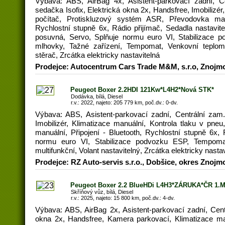
Výbava: ABS, AirBag 4x, Asistent-parkovací zadní, C
sedačka Isofix, Elektrická okna 2x, Handsfree, Imobilizér
počítač, Protiskluzový systém ASR, Převodovka manu
Rychlostní stupně 6x, Rádio přijímač, Sedadla nastavit
posuvná, Servo, Splňuje normu euro VI, Stabilizace p
mlhovky, Tažné zařízení, Tempomat, Venkovní teploměr
stěrač, Zrcátka elektricky nastavitelná
Prodejce: Autocentrum Cars Trade M&M, s.r.o, Znojm
Peugeot Boxer 2.2HDI 121Kw*L4H2*Nová STK*
Dodávka, bílá, Diesel
r.v.: 2022, najeto: 205 779 km, poč.dv.: 0-dv.
Výbava: ABS, Asistent-parkovací zadní, Centrální zam.
Imobilizér, Klimatizace manuální, Kontrola tlaku v pne
manuální, Připojení - Bluetooth, Rychlostní stupně 6x, 
normu euro VI, Stabilizace podvozku ESP, Tempomat
multifunkční, Volant nastavitelný, Zrcátka elektricky nasta
Prodejce: RZ Auto-servis s.r.o., Dobšice, okres Znojm
Peugeot Boxer 2.2 BlueHDi L4H3*ZÁRUKA*ČR 1.
Skříňový vůz, bílá, Diesel
r.v.: 2025, najeto: 15 800 km, poč.dv.: 4-dv.
Výbava: ABS, AirBag 2x, Asistent-parkovací zadní, Cent
okna 2x, Handsfree, Kamera parkovací, Klimatizace man