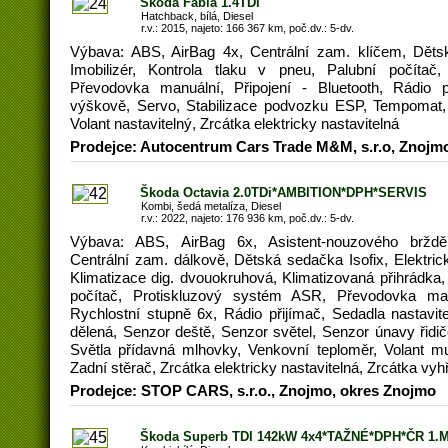
Škoda Fabia 1.4TDi
Hatchback, bílá, Diesel
r.v.: 2015, najeto: 166 367 km, poč.dv.: 5-dv.
Výbava: ABS, AirBag 4x, Centrální zam. klíčem, Dětsk
Imobilizér, Kontrola tlaku v pneu, Palubní počítač
Převodovka manuální, Připojení - Bluetooth, Rádio př
výškově, Servo, Stabilizace podvozku ESP, Tempomat, 
Volant nastavitelný, Zrcátka elektricky nastavitelná
Prodejce: Autocentrum Cars Trade M&M, s.r.o, Znojm
Škoda Octavia 2.0TDi*AMBITION*DPH*SERVIS
Kombi, šedá metalíza, Diesel
r.v.: 2022, najeto: 176 936 km, poč.dv.: 5-dv.
Výbava: ABS, AirBag 6x, Asistent-nouzového brždění
Centrální zam. dálkově, Dětská sedačka Isofix, Elektrick
Klimatizace dig. dvouokruhová, Klimatizovaná přihrádka, 
počítač, Protiskluzový systém ASR, Převodovka manu
Rychlostní stupně 6x, Rádio přijímač, Sedadla nastavit
dělená, Senzor deště, Senzor světel, Senzor únavy řidiče
Světla přídavná mlhovky, Venkovní teploměr, Volant mult
Zadní stěrač, Zrcátka elektricky nastavitelná, Zrcátka vyh
Prodejce: STOP CARS, s.r.o., Znojmo, okres Znojmo
Škoda Superb TDI 142kW 4x4*TAŽNÉ*DPH*ČR 1.