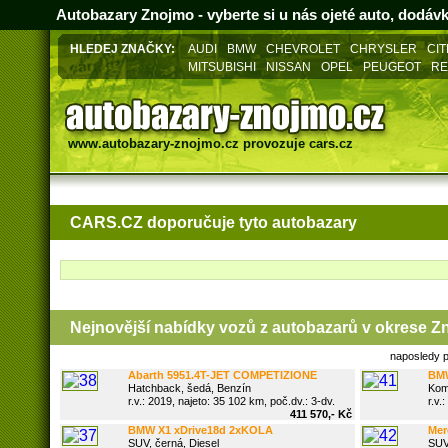
Autobazary Znojmo - vyberte si u nás ojeté auto, dodáv
HLEDEJ ZNAČKY:
AUDI
BMW
CHEVROLET
CHRYSLER
CI
MITSUBISHI
NISSAN
OPEL
PEUGEOT
RE
www.autobazary-znojmo.cz
provozuje
cars.cz
CARS.CZ doporučuje tyto autobazary
Nejnovější nabídky vozů z
autobazarů v okrese Z
naposledy 
Abarth 5951.4T-JET COMPETIZIONE
BMW 
BEATS
Hatchback, šedá, Benzín
Kombi
r.v.: 2019, najeto: 35 102 km, poč.dv.: 3-dv.
r.v.:
411 570,- Kč
BMW X1 xDrive18d 2xKOLA
Merc
SUV, černá, Diesel
SUV, 