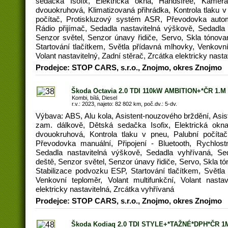
sedačka Isofix, Elektrická okna, Handsfree, Kamera
dvouokruhová, Klimatizovaná přihrádka, Kontrola tlaku 
počítač, Protiskluzový systém ASR, Převodovka automa
Rádio přijímač, Sedadla nastavitelná výškově, Sedadla 
Senzor světel, Senzor únavy řidiče, Servo, Skla tónova
Startování tlačítkem, Světla přídavná mlhovky, Venkovní 
Volant nastavitelný, Zadní stěrač, Zrcátka elektricky nast
Prodejce: STOP CARS, s.r.o., Znojmo, okres Znojmo
Škoda Octavia 2.0 TDI 110kW AMBITION+*ČR 1.M
Kombi, bílá, Diesel
r.v.: 2023, najeto: 82 802 km, poč.dv.: 5-dv.
Výbava: ABS, Alu kola, Asistent-nouzového brždění, Asist
zam. dálkově, Dětská sedačka Isofix, Elektrická okna
dvouokruhová, Kontrola tlaku v pneu, Palubní počíta
Převodovka manuální, Připojení - Bluetooth, Rychlost
Sedadla nastavitelná výškově, Sedadla vyhřívaná, Se
deště, Senzor světel, Senzor únavy řidiče, Servo, Skla t
Stabilizace podvozku ESP, Startování tlačítkem, Světl
Venkovní teploměr, Volant multifunkční, Volant nastav
elektricky nastavitelná, Zrcátka vyhřívaná
Prodejce: STOP CARS, s.r.o., Znojmo, okres Znojmo
Škoda Kodiaq 2.0 TDI STYLE+*TAŽNÉ*DPH*ČR 1