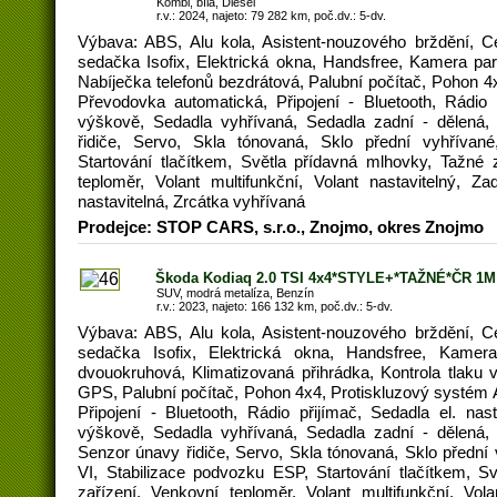
Kombi, bílá, Diesel
r.v.: 2024, najeto: 79 282 km, poč.dv.: 5-dv.
Výbava: ABS, Alu kola, Asistent-nouzového brždění, C
sedačka Isofix, Elektrická okna, Handsfree, Kamera par
Nabíječka telefonů bezdrátová, Palubní počítač, Pohon 
Převodovka automatická, Připojení - Bluetooth, Rádio p
výškově, Sedadla vyhřívaná, Sedadla zadní - dělená,
řidiče, Servo, Skla tónovaná, Sklo přední vyhřívan
Startování tlačítkem, Světla přídavná mlhovky, Tažné
teploměr, Volant multifunkční, Volant nastavitelný, Za
nastavitelná, Zrcátka vyhřívaná
Prodejce: STOP CARS, s.r.o., Znojmo, okres Znojmo
Škoda Kodiaq 2.0 TSI 4x4*STYLE+*TAŽNÉ*ČR 1M
SUV, modrá metalíza, Benzín
r.v.: 2023, najeto: 166 132 km, poč.dv.: 5-dv.
Výbava: ABS, Alu kola, Asistent-nouzového brždění, C
sedačka Isofix, Elektrická okna, Handsfree, Kamera
dvouokruhová, Klimatizovaná přihrádka, Kontrola tlaku
GPS, Palubní počítač, Pohon 4x4, Protiskluzový systém
Připojení - Bluetooth, Rádio přijímač, Sedadla el. nast
výškově, Sedadla vyhřívaná, Sedadla zadní - dělená, 
Senzor únavy řidiče, Servo, Skla tónovaná, Sklo přední
VI, Stabilizace podvozku ESP, Startování tlačítkem, S
zařízení, Venkovní teploměr, Volant multifunkční, Vola