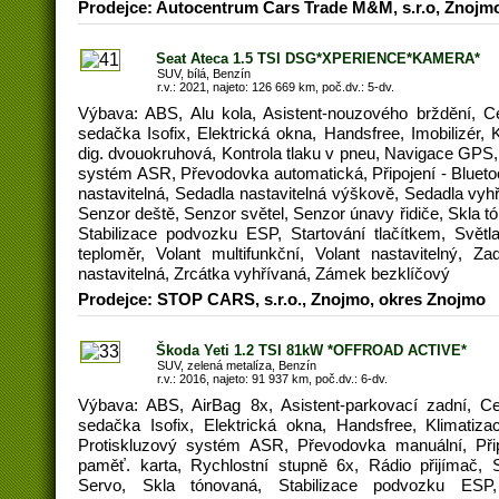
Prodejce: Autocentrum Cars Trade M&M, s.r.o, Znojm
Seat Ateca 1.5 TSI DSG*XPERIENCE*KAMERA*
SUV, bílá, Benzín
r.v.: 2021, najeto: 126 669 km, poč.dv.: 5-dv.
Výbava: ABS, Alu kola, Asistent-nouzového brždění, C
sedačka Isofix, Elektrická okna, Handsfree, Imobilizér,
dig. dvouokruhová, Kontrola tlaku v pneu, Navigace GPS, 
systém ASR, Převodovka automatická, Připojení - Bluetoot
nastavitelná, Sedadla nastavitelná výškově, Sedadla vyhř
Senzor deště, Senzor světel, Senzor únavy řidiče, Skla t
Stabilizace podvozku ESP, Startování tlačítkem, Svět
teploměr, Volant multifunkční, Volant nastavitelný, Za
nastavitelná, Zrcátka vyhřívaná, Zámek bezklíčový
Prodejce: STOP CARS, s.r.o., Znojmo, okres Znojmo
Škoda Yeti 1.2 TSI 81kW *OFFROAD ACTIVE*
SUV, zelená metalíza, Benzín
r.v.: 2016, najeto: 91 937 km, poč.dv.: 6-dv.
Výbava: ABS, AirBag 8x, Asistent-parkovací zadní, Ce
sedačka Isofix, Elektrická okna, Handsfree, Klimatiza
Protiskluzový systém ASR, Převodovka manuální, Připo
paměť. karta, Rychlostní stupně 6x, Rádio přijímač, 
Servo, Skla tónovaná, Stabilizace podvozku ESP,