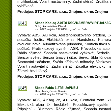
multifunkční, Volant nastavitelný, Zadní stěrač, Zrcátka e
vyhřívaná
Prodejce: STOP CARS, s.r.o., Znojmo, okres Znojmo
Škoda Kodiaq 2.0TDI DSG*KAMERA*VIRTUAL*A
SUV, bílá metalíza, Diesel
r.v.: 2022, najeto: 197 613 km, poč.dv.: 5-dv.
Výbava: ABS, Alu kola, Asistent-nouzového brždění, C
sedačka Isofix, Elektrická okna, Handsfree, Kamera
dvouokruhová, Klimatizovaná přihrádka, Kontrola tlaku 
počítač, Protiskluzový systém ASR, Převodovka automa
Rádio přijímač, Sedadla nastavitelná výškově, Sedadla 
Senzor světel, Senzor únavy řidiče, Servo, Skla tónova
Startování tlačítkem, Světla přídavná mlhovky, Venkovní 
Volant nastavitelný, Zadní stěrač, Zrcátka elektricky na
Zámek bezklíčový
Prodejce: STOP CARS, s.r.o., Znojmo, okres Znojmo
Škoda Fabia 1.2TSi 2xPNEU
Hatchback, černá, Benzín
r.v.: 2010, najeto: 133 437 km, poč.dv.: 5-dv.
Výbava: ABS, AirBag 2x, Alu kola, Centrální zam. kl
Elektrická okna 2x, Imobilizér, Protiskluzový syst
Připojení - Bluetooth, Rádio přijímač, Sedadla nastav