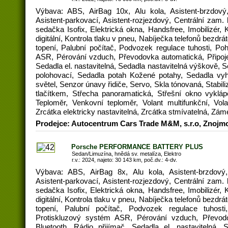
Výbava: ABS, AirBag 10x, Alu kola, Asistent-brzdový,
Asistent-parkovací, Asistent-rozjezdový, Centrální zam.
sedačka Isofix, Elektrická okna, Handsfree, Imobilizér,
digitální, Kontrola tlaku v pneu, Nabíječka telefonů bezd
topení, Palubní počítač, Podvozek regulace tuhosti, Po
ASR, Pérování vzduch, Převodovka automatická, Připojen
Sedadla el. nastavitelná, Sedadla nastavitelná výškově, 
polohovací, Sedadla potah Kožené potahy, Sedadla vyh
světel, Senzor únavy řidiče, Servo, Skla tónovaná, Stabi
tlačítkem, Střecha panoramatická, Střešní okno vykláp
Teploměr, Venkovní teploměr, Volant multifunkční, Vola
Zrcátka elektricky nastavitelná, Zrcátka stmívatelná, Zá
Prodejce: Autocentrum Cars Trade M&M, s.r.o, Znojm
Porsche PERFORMANCE BATTERY PLUS
Sedan/Limuzína, hnědá sv. metalíza, Elektro
r.v.: 2024, najeto: 30 143 km, poč.dv.: 4-dv.
Výbava: ABS, AirBag 8x, Alu kola, Asistent-brzdový,
Asistent-parkovací, Asistent-rozjezdový, Centrální zam.
sedačka Isofix, Elektrická okna, Handsfree, Imobilizér,
digitální, Kontrola tlaku v pneu, Nabíječka telefonů bezd
topení, Palubní počítač, Podvozek regulace tuhost
Protiskluzový systém ASR, Pérování vzduch, Převodo
Bluetooth, Rádio přijímač, Sedadla el. nastavitelná, 