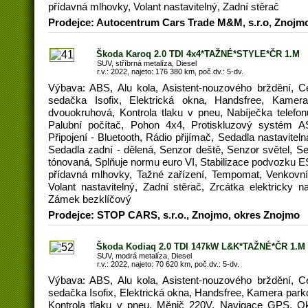
přídavná mlhovky, Volant nastavitelný, Zadní stěrač
Prodejce: Autocentrum Cars Trade M&M, s.r.o, Znojm
Škoda Karoq 2.0 TDI 4x4*TAŽNÉ*STYLE*ČR 1.M
SUV, stříbrná metalíza, Diesel
r.v.: 2022, najeto: 176 380 km, poč.dv.: 5-dv.
Výbava: ABS, Alu kola, Asistent-nouzového brždění, C
sedačka Isofix, Elektrická okna, Handsfree, Kamera
dvouokruhová, Kontrola tlaku v pneu, Nabíječka telef
Palubní počítač, Pohon 4x4, Protiskluzový systém A
Připojení - Bluetooth, Rádio přijímač, Sedadla nastavite
Sedadla zadní - dělená, Senzor deště, Senzor světel, Se
tónovaná, Splňuje normu euro VI, Stabilizace podvozku ES
přídavná mlhovky, Tažné zařízení, Tempomat, Venkovní t
Volant nastavitelný, Zadní stěrač, Zrcátka elektricky na
Zámek bezklíčový
Prodejce: STOP CARS, s.r.o., Znojmo, okres Znojmo
Škoda Kodiaq 2.0 TDI 147kW L&K*TAŽNÉ*ČR 1.M
SUV, modrá metalíza, Diesel
r.v.: 2022, najeto: 70 620 km, poč.dv.: 5-dv.
Výbava: ABS, Alu kola, Asistent-nouzového brždění, C
sedačka Isofix, Elektrická okna, Handsfree, Kamera parko
Kontrola tlaku v pneu, Měnič 220V, Navigace GPS, Oke