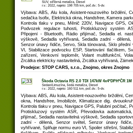
SUV, stříbrná metalíza, Diesel
r.v.: 2022, najeto: 198 705 km, poč.dv.: 5-dv.
Výbava: ABS, Alu kola, Asistent-nouzového brždění, C
sedačka Isofix, Elektrická okna, Handsfree, Kamera parko
Kontrola tlaku v pneu, Měnič 220V, Navigace GPS, Oke
Podvozek regulace tuhosti, Protiskluzový systém A
Připojení - Bluetooth, Rádio přijímač, Sedadla el. nast
výškově, Sedadla vyhřívaná, Sedadla zadní - dělená, 
Senzor únavy řidiče, Servo, Skla tónovaná, Sklo přední
VI, Stabilizace podvozku ESP, Startování tlačítkem, S
zařízení, Venkovní teploměr, Volant multifunkční, Vola
Zrcátka elektricky nastavitelná, Zrcátka vyhřívaná, Záme
Prodejce: STOP CARS, s.r.o., Znojmo, okres Znojmo
Škoda Octavia RS 2.0 TDI 147kW 4x4*DPH*ČR 1M
Sedan/Limuzína, šedá metalíza, Diesel
r.v.: 2022, najeto: 160 511 km, poč.dv.: 5-dv.
Výbava: ABS, Alu kola, Asistent-nouzového brždění, Cent
okna, Handsfree, Imobilizér, Klimatizace dig. dvouokru
Kontrola tlaku v pneu, Navigace GPS, Palubní počítač, 
Protiskluzový systém ASR, Převodovka automatická, 
přijímač, Sedadla nastavitelná výškově, Sedadla sportov
zadní - dělená, Senzor světel, Senzor únavy řidiče
vyhřívané, Splňuje normu euro VI, Spoiler střešní, Stabi
tlačítkem, Světla přídavná mlhovky, Venkovní teploměr