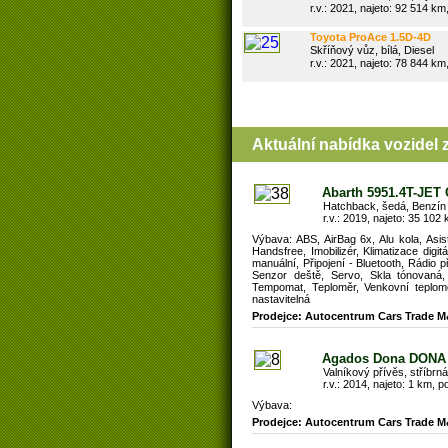
r.v.: 2021, najeto: 92 514 km,
Toyota ProAce 1.5D-4D
75kW*L2H1*CZ*78tisKM
Skříňový vůz, bílá, Diesel
r.v.: 2021, najeto: 78 844 km,
Aktuální nabídka vozidel 
Abarth 5951.4T-JE
Hatchback, šedá, Benzín
r.v.: 2019, najeto: 35 102 
Výbava: ABS, AirBag 6x, Alu kola, Asis
Handsfree, Imobilizér, Klimatizace dig
manuální, Připojení - Bluetooth, Rádio 
Senzor deště, Servo, Skla tónovaná,
Tempomat, Teploměr, Venkovní teploměr,
nastavitelná
Prodejce: Autocentrum Cars Trade M
Agados Dona DONA
Valníkový přívěs, stříbrná
r.v.: 2014, najeto: 1 km, po
Výbava:
Prodejce: Autocentrum Cars Trade M