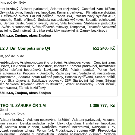
 km, poč.dv.: 5-dv.
tent-brzdový, Asistent-parkovací, Asistent-rozjezdový, Centrální zam. klíčem,
lektrická okna, Handsfree, Imobilizér, Kamera parkovací, Klimatizace digitální,
 Ostřikovač světel, Palubní počítač, Pohon 4x4, Protiskluzový systém ASR,
luetooth, Rádio přijímač, Sedadla nastavitelná výškově, Sedadla polohovací,
, Senzor deště, Senzor světel, Servo, Skla tónovaná, Stabilizace podvozku
ič, Světla bi-xenonové, Světla přídavná mlhovky, Tempomat, Teploměr, Venkovní
stavitelný, Zadní stěrač, Zrcátka elektricky nastavitelná, Zámek bezklíčový
&M, s.r.o, Znojmo, okres Znojmo
2.2 JTDm Competizione Q4
651 240,- Kč
m, poč.dv.: 5-dv.
tent-brzdový, Asistent-nouzového brždění, Asistent-parkovací, Centrální zam.
Isofix, Elektrická okna, Handsfree, Imobilizér, Kamera parkovací, Klimatizace
abíječka telefonů bezdrátová, Navigace GPS, Palubní počítač, Pohon 4x4,
utomatická, Připojení - Bluetooth, Rádio přijímač, Sedadla el. nastavitelná,
 polohovací, Sedadla potah Kožené potahy, Sedadla vyhřívaná, Senzor deště,
rvo, Skla tónovaná, Stabilizace podvozku ESP, Startování tlačítkem, Střešní
r, Venkovní teploměr, Volant multifunkční, Volant nastavitelný, Zadní stěrač,
a stmívatelná, Zámek bezklíčový
&M, s.r.o, Znojmo, okres Znojmo
TTRO 4L-ZÁRUKA ČR 1.M
1 386 777,- Kč
iesel
km, poč.dv.: 5-dv.
istent-brzdový, Asistent-nouzového brždění, Asistent-parkovací, Asistent-
nní svícení, Dětská sedačka Isofix, Elektrická okna, Handsfree, Imobilizér,
lní, Kontrola tlaku v pneu, Nabíječka telefonů bezdrátová, Navigace GPS,
odvozek regulace tuhosti, Pohon 4x4, Protiskluzový systém ASR, Převodovka
dio přijímač, Sedadla el. nastavitelná, Sedadla nastavitelná výškově, Sedadla