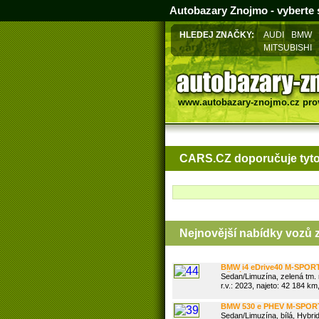
Autobazary Znojmo - vyberte s
HLEDEJ ZNAČKY:
AUDI
BMW
MITSUBISHI
www.autobazary-znojmo.cz
pro
CARS.CZ doporučuje tyto
Nejnovější nabídky vozů 
BMW i4 eDrive40 M-SPOR
TAŽNÉ
Sedan/Limuzína, zelená tm. m
r.v.: 2023, najeto: 42 184 km,
BMW 530 e PHEV M-SPOR
Sedan/Limuzína, bílá, Hybrid