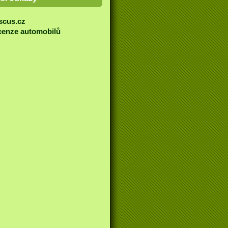
scus.cz
enze automobilů