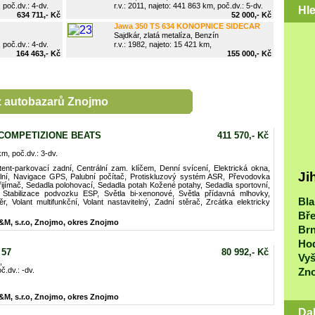
 poč.dv.: 4-dv.
r.v.: 2011, najeto: 441 863 km, poč.dv.: 5-dv.
Hl
634 711,- Kč
52 000,- Kč
Jawa 350 TS 634 KONOPNICE SIDECAR
Sajdkár, zlatá metalíza, Benzín
 poč.dv.: 4-dv.
r.v.: 1982, najeto: 15 421 km,
164 463,- Kč
155 000,- Kč
z
autobazarů Znojmo
T COMPETIZIONE BEATS
411 570,- Kč
km, poč.dv.: 3-dv.
tent-parkovací zadní, Centrální zam. klíčem, Denní svícení, Elektrická okna,
Ji
itální, Navigace GPS, Palubní počítač, Protiskluzový systém ASR, Převodovka
přijímač, Sedadla polohovací, Sedadla potah Kožené potahy, Sedadla sportovní,
 Stabilizace podvozku ESP, Světla bi-xenonové, Světla přídavná mlhovky,
Bl
 Volant multifunkční, Volant nastavitelný, Zadní stěrač, Zrcátka elektricky
Bře
&M, s.r.o, Znojmo, okres Znojmo
Br
Ho
 57
80 992,- Kč
Vy
,
č.dv.: -dv.
Zn
&M, s.r.o, Znojmo, okres Znojmo
Da