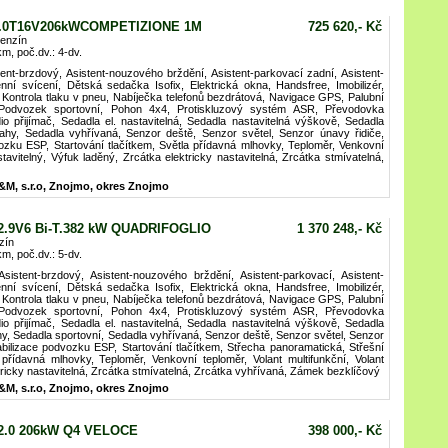
 2.0T16V206kWCOMPETIZIONE 1M
725 620,- Kč
enzín
km, poč.dv.: 4-dv.
tent-brzdový, Asistent-nouzového brždění, Asistent-parkovací zadní, Asistent-
nní svícení, Dětská sedačka Isofix, Elektrická okna, Handsfree, Imobilizér,
, Kontrola tlaku v pneu, Nabíječka telefonů bezdrátová, Navigace GPS, Palubní
, Podvozek sportovní, Pohon 4x4, Protiskluzový systém ASR, Převodovka
dio přijímač, Sedadla el. nastavitelná, Sedadla nastavitelná výškově, Sedadla
ahy, Sedadla vyhřívaná, Senzor deště, Senzor světel, Senzor únavy řidiče,
ozku ESP, Startování tlačítkem, Světla přídavná mlhovky, Teploměr, Venkovní
stavitelný, Výfuk laděný, Zrcátka elektricky nastavitelná, Zrcátka stmívatelná,
&M, s.r.o, Znojmo, okres Znojmo
2.9V6 Bi-T.382 kW QUADRIFOGLIO
1 370 248,- Kč
zín
km, poč.dv.: 5-dv.
istent-brzdový, Asistent-nouzového brždění, Asistent-parkovací, Asistent-
nní svícení, Dětská sedačka Isofix, Elektrická okna, Handsfree, Imobilizér,
, Kontrola tlaku v pneu, Nabíječka telefonů bezdrátová, Navigace GPS, Palubní
, Podvozek sportovní, Pohon 4x4, Protiskluzový systém ASR, Převodovka
dio přijímač, Sedadla el. nastavitelná, Sedadla nastavitelná výškově, Sedadla
y, Sedadla sportovní, Sedadla vyhřívaná, Senzor deště, Senzor světel, Senzor
abilizace podvozku ESP, Startování tlačítkem, Střecha panoramatická, Střešní
 přídavná mlhovky, Teploměr, Venkovní teploměr, Volant multifunkční, Volant
ktricky nastavitelná, Zrcátka stmívatelná, Zrcátka vyhřívaná, Zámek bezklíčový
&M, s.r.o, Znojmo, okres Znojmo
 2.0 206kW Q4 VELOCE
398 000,- Kč