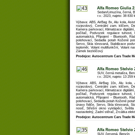
Alfa Romeo Giulia
Sedan/Limuzína, černá, B
r.v.: 2023, najeto: 38 830 
Výbava: ABS, AirBag 8x, Alu kola, Asis
rozjezdový, Centrální zam. klíčem, De
Kamera parkovací, Klimatizace digitální
počítač, Podvozek regulace tuhosti
automatická, Připojení - Bluetooth, Rá
polohovací, Sedadla potah Kožené pot
Servo, Skla tónovaná, Stabilizace podv
teploměr, Volant multifunkční, Volant na
Zámek bezklíčový
Prodejce: Autocentrum Cars Trade M
Alfa Romeo Stelvio 
SUV, černá metalíza, Ben
r.v.: 2024, najeto: 13 259 
Výbava: ABS, AirBag 10x, Alu kola, As
rozjezdový, Centrální zam. klíčem, De
Kamera parkovací, Klimatizace digitální
počítač, Podvozek regulace tuhosti
automatická, Připojení - Bluetooth, Rá
polohovací, Sedadla potah Kožené potah
únavy řidiče, Servo, Skla tónovaná, St
nosič, Střešní okno vyklápěcí, Světla
nastavitelný, Zadní stěrač, Zrcátka ele
Prodejce: Autocentrum Cars Trade M
Alfa Romeo Stelvio
SUV, červená, Benzín