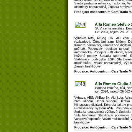
Světla přídavná mlhovky, Teploměr, Venk
elektricky nastavitelná, Zrcátka stmíva
Prodejce: Autocentrum Cars Trade M
Alfa Romeo Stelvio 
SUV, černá metalíza, Ben
r.v.: 2024, najeto: 24 031 
Výbava: ABS, AirBag 10x, Alu kola, As
rozjezdový, Centrální zam. klíčem, De
Kamera parkovací, Klimatizace digitální
počítač, Podvozek regulace tuhosti
automatická, Připojení - Bluetooth, Rá
Kožené potahy, Sedadla sportovní, S
Stabilizace podvozku ESP, Startování
multifunkční, Volant nastavitelný, Výfu
Zámek bezklíčový
Prodejce: Autocentrum Cars Trade M
Alfa Romeo Giulia 
Sedan/Limuzína, bílá, Ben
r.v.: 2024, najeto: 26 362 
Výbava: ABS, AirBag 8x, Alu kola, Asis
zam. klíčem, Denní svícení, Dětská s
Klimatizace digitální, Kontrola tlaku v
Protiskluzový systém ASR, Převodovka a
Sedadla nastavitelná výškově, Sedadla 
Skla tónovaná, Stabilizace podvozku E
Venkovní teploměr, Volant multifunkční, 
bezklíčový
Prodejce: Autocentrum Cars Trade M