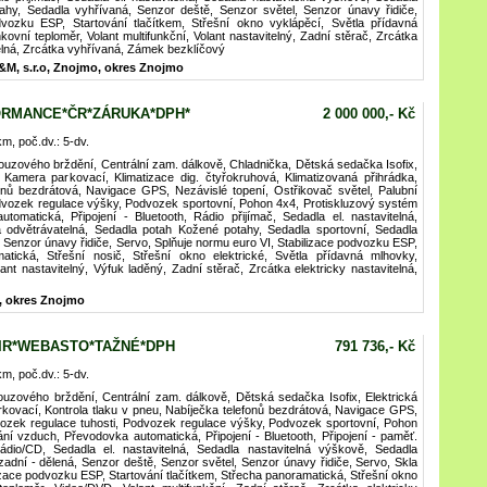
ahy, Sedadla vyhřívaná, Senzor deště, Senzor světel, Senzor únavy řidiče,
dvozku ESP, Startování tlačítkem, Střešní okno vyklápěcí, Světla přídavná
ovní teploměr, Volant multifunkční, Volant nastavitelný, Zadní stěrač, Zrcátka
telná, Zrcátka vyhřívaná, Zámek bezklíčový
&M, s.r.o, Znojmo, okres Znojmo
ORMANCE*ČR*ZÁRUKA*DPH*
2 000 000,- Kč
km, poč.dv.: 5-dv.
nouzového brždění, Centrální zam. dálkově, Chladnička, Dětská sedačka Isofix,
, Kamera parkovací, Klimatizace dig. čtyřokruhová, Klimatizovaná přihrádka,
fonů bezdrátová, Navigace GPS, Nezávislé topení, Ostřikovač světel, Palubní
odvozek regulace výšky, Podvozek sportovní, Pohon 4x4, Protiskluzový systém
matická, Připojení - Bluetooth, Rádio přijímač, Sedadla el. nastavitelná,
a odvětrávatelná, Sedadla potah Kožené potahy, Sedadla sportovní, Sedadla
 Senzor únavy řidiče, Servo, Splňuje normu euro VI, Stabilizace podvozku ESP,
matická, Střešní nosič, Střešní okno elektrické, Světla přídavná mlhovky,
lant nastavitelný, Výfuk laděný, Zadní stěrač, Zrcátka elektricky nastavitelná,
, okres Znojmo
*AIR*WEBASTO*TAŽNÉ*DPH
791 736,- Kč
km, poč.dv.: 5-dv.
nouzového brždění, Centrální zam. dálkově, Dětská sedačka Isofix, Elektrická
rkovací, Kontrola tlaku v pneu, Nabíječka telefonů bezdrátová, Navigace GPS,
dvozek regulace tuhosti, Podvozek regulace výšky, Podvozek sportovní, Pohon
í vzduch, Převodovka automatická, Připojení - Bluetooth, Připojení - paměť.
ádio/CD, Sedadla el. nastavitelná, Sedadla nastavitelná výškově, Sedadla
zadní - dělená, Senzor deště, Senzor světel, Senzor únavy řidiče, Servo, Skla
izace podvozku ESP, Startování tlačítkem, Střecha panoramatická, Střešní okno