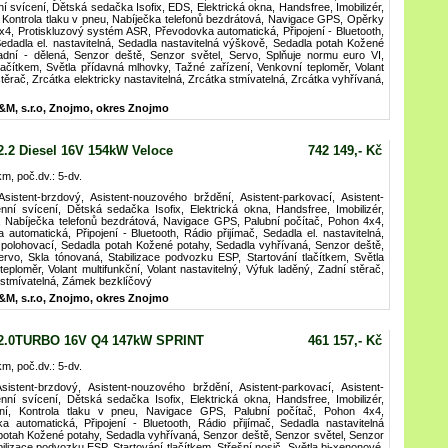
í svícení, Dětská sedačka Isofix, EDS, Elektrická okna, Handsfree, Imobilizér,
í, Kontrola tlaku v pneu, Nabíječka telefonů bezdrátová, Navigace GPS, Opěrky
x4, Protiskluzový systém ASR, Převodovka automatická, Připojení - Bluetooth,
Sedadla el. nastavitelná, Sedadla nastavitelná výškově, Sedadla potah Kožené
adní - dělená, Senzor deště, Senzor světel, Servo, Splňuje normu euro VI,
lačítkem, Světla přídavná mlhovky, Tažné zařízení, Venkovní teploměr, Volant
 stěrač, Zrcátka elektricky nastavitelná, Zrcátka stmívatelná, Zrcátka vyhřívaná,
&M, s.r.o, Znojmo, okres Znojmo
.2 Diesel 16V 154kW Veloce
742 149,- Kč
km, poč.dv.: 5-dv.
istent-brzdový, Asistent-nouzového brždění, Asistent-parkovací, Asistent-
nní svícení, Dětská sedačka Isofix, Elektrická okna, Handsfree, Imobilizér,
í, Nabíječka telefonů bezdrátová, Navigace GPS, Palubní počítač, Pohon 4x4,
utomatická, Připojení - Bluetooth, Rádio přijímač, Sedadla el. nastavitelná,
 polohovací, Sedadla potah Kožené potahy, Sedadla vyhřívaná, Senzor deště,
ervo, Skla tónovaná, Stabilizace podvozku ESP, Startování tlačítkem, Světla
ploměr, Volant multifunkční, Volant nastavitelný, Výfuk laděný, Zadní stěrač,
a stmívatelná, Zámek bezklíčový
&M, s.r.o, Znojmo, okres Znojmo
 2.0TURBO 16V Q4 147kW SPRINT
461 157,- Kč
km, poč.dv.: 5-dv.
istent-brzdový, Asistent-nouzového brždění, Asistent-parkovací, Asistent-
nní svícení, Dětská sedačka Isofix, Elektrická okna, Handsfree, Imobilizér,
ální, Kontrola tlaku v pneu, Navigace GPS, Palubní počítač, Pohon 4x4,
 automatická, Připojení - Bluetooth, Rádio přijímač, Sedadla nastavitelná
potah Kožené potahy, Sedadla vyhřívaná, Senzor deště, Senzor světel, Senzor
bilizace podvozku ESP, Startování tlačítkem, Střešní nosič, Světla bi-xenonové,