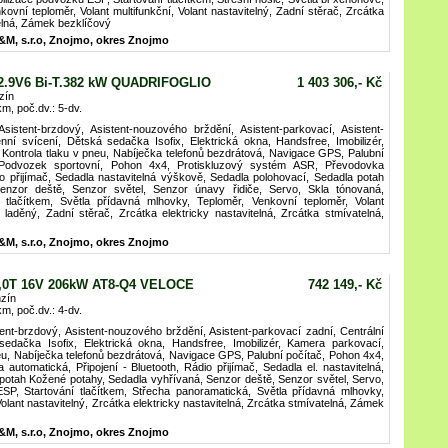
ovní teploměr, Volant multifunkční, Volant nastavitelný, Zadní stěrač, Zrcátka
telná, Zámek bezklíčový
&M, s.r.o, Znojmo, okres Znojmo
2.9V6 Bi-T.382 kW QUADRIFOGLIO
1 403 306,- Kč
zín
km, poč.dv.: 5-dv.
istent-brzdový, Asistent-nouzového brždění, Asistent-parkovací, Asistent-
nní svícení, Dětská sedačka Isofix, Elektrická okna, Handsfree, Imobilizér,
, Kontrola tlaku v pneu, Nabíječka telefonů bezdrátová, Navigace GPS, Palubní
, Podvozek sportovní, Pohon 4x4, Protiskluzový systém ASR, Převodovka
dio přijímač, Sedadla nastavitelná výškově, Sedadla polohovací, Sedadla potah
enzor deště, Senzor světel, Senzor únavy řidiče, Servo, Skla tónovaná,
 tlačítkem, Světla přídavná mlhovky, Teploměr, Venkovní teploměr, Volant
k laděný, Zadní stěrač, Zrcátka elektricky nastavitelná, Zrcátka stmívatelná,
&M, s.r.o, Znojmo, okres Znojmo
2,0T 16V 206kW AT8-Q4 VELOCE
742 149,- Kč
zín
km, poč.dv.: 4-dv.
tent-brzdový, Asistent-nouzového brždění, Asistent-parkovací zadní, Centrální
edačka Isofix, Elektrická okna, Handsfree, Imobilizér, Kamera parkovací,
 pneu, Nabíječka telefonů bezdrátová, Navigace GPS, Palubní počítač, Pohon 4x4,
utomatická, Připojení - Bluetooth, Rádio přijímač, Sedadla el. nastavitelná,
potah Kožené potahy, Sedadla vyhřívaná, Senzor deště, Senzor světel, Servo,
SP, Startování tlačítkem, Střecha panoramatická, Světla přídavná mlhovky,
Volant nastavitelný, Zrcátka elektricky nastavitelná, Zrcátka stmívatelná, Zámek
&M, s.r.o, Znojmo, okres Znojmo