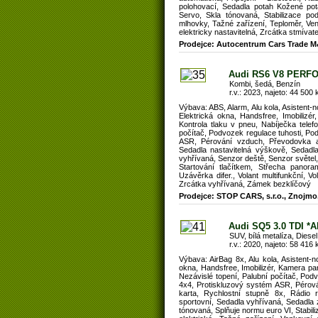
polohovací, Sedadla potah Kožené pot
Servo, Skla tónovaná, Stabilizace po
mlhovky, Tažné zařízení, Teploměr, Venk
elektricky nastavitelná, Zrcátka stmíva
Prodejce: Autocentrum Cars Trade M
Audi RS6 V8 PERF
Kombi, šedá, Benzín
r.v.: 2023, najeto: 44 500 
Výbava: ABS, Alarm, Alu kola, Asistent-
Elektrická okna, Handsfree, Imobilizér
Kontrola tlaku v pneu, Nabíječka tele
počítač, Podvozek regulace tuhosti, P
ASR, Pérování vzduch, Převodovka auto
Sedadla nastavitelná výškově, Sedadl
vyhřívaná, Senzor deště, Senzor světel,
Startování tlačítkem, Střecha panora
Uzávěrka difer., Volant multifunkční, Vo
Zrcátka vyhřívaná, Zámek bezklíčový
Prodejce: STOP CARS, s.r.o., Znojmo
Audi SQ5 3.0 TDI 
SUV, bílá metalíza, Diesel
r.v.: 2020, najeto: 58 416 
Výbava: AirBag 8x, Alu kola, Asistent-
okna, Handsfree, Imobilizér, Kamera pa
Nezávislé topení, Palubní počítač, Po
4x4, Protiskluzový systém ASR, Pérován
karta, Rychlostní stupně 8x, Rádio r
sportovní, Sedadla vyhřívaná, Sedadla 
tónovaná, Splňuje normu euro VI, Stabil