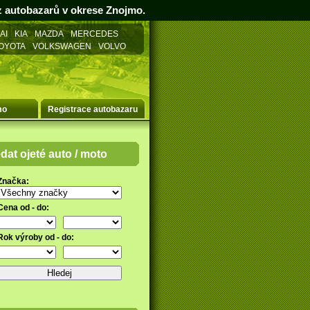
 z autobazarů v okrese Znojmo.
AI
KIA
MAZDA
MERCEDES
OYOTA
VOLKSWAGEN
VOLVO
mo
Registrace
autobazaru
dat ojeté auto / moto
Značka:
Cena od - do:
Rok výroby od - do: