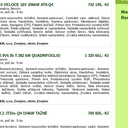
2,0 VELOCE 16V 206kW AT8-Q4
742 149,- Kč
talíza, Benzín
Ma
km, poč.dv.: 4-dv.
Rec
stent-nouzového brždění, Asistent-parkovací, Centrální zam. dálkově, Denní
rická okna, Handsfree, Imobilizér, Kamera parkovací, Klimatizace digitální,
u v pneu, Navigace GPS, Palubní počítač, Pohon 4x4, Protiskluzový systém ASR,
etooth, Rádio přijímač, Sedadla el. nastavitelná, Sedadla nastavitelná výškově,
í, Sedadla vyhřívaná, Senzor deště, Senzor světel, Servo, Skla tónovaná,
ítkem, Volant multifunkční, Volant nastavitelný, Zrcátka elektricky nastavitelná,
&M, s.r.o, Znojmo, okres Znojmo
2.9V6 Bi-T.382 kW QUADRIFOGLIO
1 320 661,- Kč
enzín
km, poč.dv.: 5-dv.
istent-brzdový, Asistent-nouzového brždění, Asistent-parkovací, Asistent-
nní svícení, Dětská sedačka Isofix, Elektrická okna, Handsfree, Imobilizér,
, Kontrola tlaku v pneu, Nabíječka telefonů bezdrátová, Navigace GPS, Palubní
, Podvozek sportovní, Pohon 4x4, Protiskluzový systém ASR, Převodovka
dio přijímač, Sedadla nastavitelná výškově, Sedadla polohovací, Sedadla potah
enzor deště, Senzor světel, Senzor únavy řidiče, Servo, Skla tónovaná,
 tlačítkem, Světla přídavná mlhovky, Teploměr, Venkovní teploměr, Volant
k laděný, Zadní stěrač, Zrcátka elektricky nastavitelná, Zrcátka stmívatelná,
&M, s.r.o, Znojmo, okres Znojmo
 2,2 JTDm Q4 154kW TAŽNÉ
700 826,- Kč
km, poč.dv.: 5-dv.
tent-brzdový, Asistent-nouzového brždění, Asistent-parkovací zadní, Asistent-