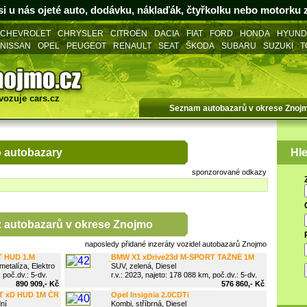
i u nás ojeté auto, dodávku, náklaďák, čtyřkolku nebo motorku
CHEVROLET
CHRYSLER
CITROËN
DACIA
FIAT
FORD
HONDA
HYUND
NISSAN
OPEL
PEUGEOT
RENAULT
SEAT
ŠKODA
SUBARU
SUZUKI
T
vozuje
cars.cz
Seznam autobazarů v okrese Znoj
 autobazary
Hle
sponzorované odkazy
z
autobazarů v okrese Znojmo
naposledy přidané
inzeráty vozidel autobazarů Znojmo
T HUD 1.M
BMW X1 xDrive23d M-SPORT TAŽNÉ 1M
etalíza, Elektro
ČR
SUV, zelená, Diesel
 poč.dv.: 5-dv.
r.v.: 2023, najeto: 178 088 km, poč.dv.: 5-dv.
890 909,- Kč
576 860,- Kč
T xD HUD 1M ČR
Opel Insignia 2.0CDTi
ní
Kombi, stříbrná, Diesel