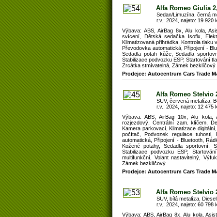
Alfa Romeo Giulia 
Sedan/Limuzína, černá me
r.v.: 2024, najeto: 19 920 
Výbava: ABS, AirBag 8x, Alu kola, Asi
svícení, Dětská sedačka Isofix, Elekt
Klimatizovaná přihrádka, Kontrola tlak
Převodovka automatická, Připojení - Blu
Sedadla potah kůže, Sedadla sportovn
Stabilizace podvozku ESP, Startování tlač
Zrcátka stmívatelná, Zámek bezklíčový
Prodejce: Autocentrum Cars Trade M
Alfa Romeo Stelvio 
SUV, červená metalíza, B
r.v.: 2024, najeto: 12 475 
Výbava: ABS, AirBag 10x, Alu kola, As
rozjezdový, Centrální zam. klíčem, De
Kamera parkovací, Klimatizace digitální
počítač, Podvozek regulace tuhosti
automatická, Připojení - Bluetooth, Rá
Kožené potahy, Sedadla sportovní, S
Stabilizace podvozku ESP, Startování
multifunkční, Volant nastavitelný, Výfu
Zámek bezklíčový
Prodejce: Autocentrum Cars Trade M
Alfa Romeo Stelvio
SUV, bílá metalíza, Diesel
r.v.: 2024, najeto: 60 798 
Výbava: ABS, AirBag 8x, Alu kola, Asis