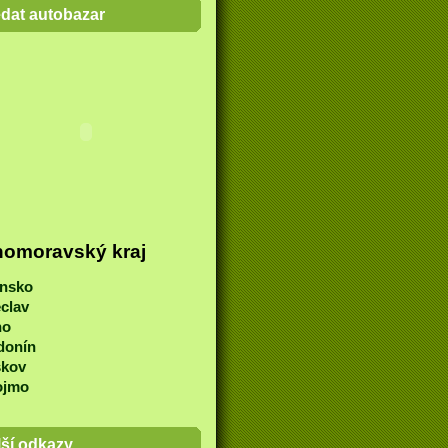
edat autobazar
homoravský kraj
ansko
clav
no
donín
škov
ojmo
lší odkazy