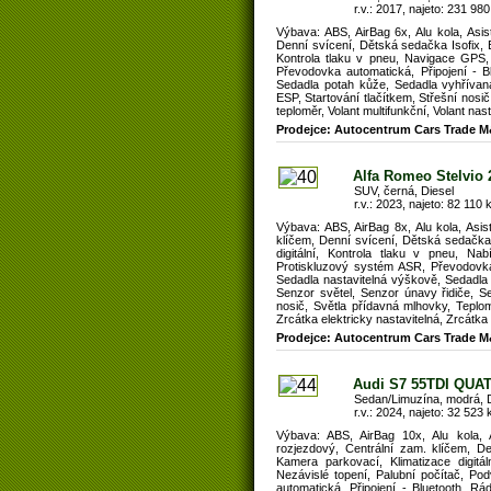
r.v.: 2017, najeto: 231 980
Výbava: ABS, AirBag 6x, Alu kola, Asis
Denní svícení, Dětská sedačka Isofix, E
Kontrola tlaku v pneu, Navigace GPS,
Převodovka automatická, Připojení - B
Sedadla potah kůže, Sedadla vyhřívaná
ESP, Startování tlačítkem, Střešní nos
teploměr, Volant multifunkční, Volant na
Prodejce: Autocentrum Cars Trade M
Alfa Romeo Stelvio 
SUV, černá, Diesel
r.v.: 2023, najeto: 82 110 k
Výbava: ABS, AirBag 8x, Alu kola, Asis
klíčem, Denní svícení, Dětská sedačka 
digitální, Kontrola tlaku v pneu, N
Protiskluzový systém ASR, Převodovka a
Sedadla nastavitelná výškově, Sedadla
Senzor světel, Senzor únavy řidiče, Se
nosič, Světla přídavná mlhovky, Teplomě
Zrcátka elektricky nastavitelná, Zrcátk
Prodejce: Autocentrum Cars Trade M
Audi S7 55TDI QUA
Sedan/Limuzína, modrá, D
r.v.: 2024, najeto: 32 523 
Výbava: ABS, AirBag 10x, Alu kola, As
rozjezdový, Centrální zam. klíčem, De
Kamera parkovací, Klimatizace digitá
Nezávislé topení, Palubní počítač, P
automatická, Připojení - Bluetooth, Rá